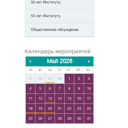
50 лет Институту
55 лет Институту
Общественное обсуждение
Календарь мероприятий
Май 2026
пн
вт
ср
чт
пт
сб
вс
27
28
29
30
1
2
3
4
5
6
7
8
9
10
11
12
13
14
15
16
17
18
19
20
21
22
23
24
25
26
27
28
29
30
31