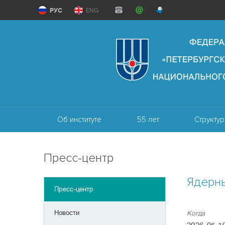
РУС
ENG
Об институте
55 лет
Структур
Пресс-центр
Ядерн
Пресс-центр
Новости
Когда