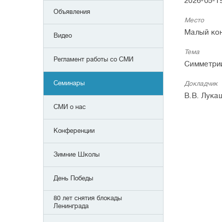
2026-05-19
Объявления
Место
Малый кон
Видео
Тема
Регламент работы со СМИ
Симметрии
Семинары
Докладчик
В.В. Лука
СМИ о нас
Конференции
Зимние Школы
День Победы
80 лет снятия блокады
Ленинграда