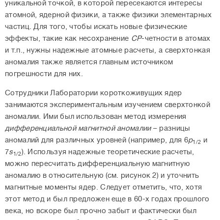
уникальной точкой, в которой пересекаются интересы
атомной, ядерной физики, а также физики элементарных
частиц. Для того, чтобы искать новые физические
эффекты, такие как несохранение
СР
-четности в атомах
и т.п., нужны надежные атомные расчеты, а сверхтонкая
аномалия также является главным источником
погрешности для них.
Сотрудники Лаборатории короткоживущих ядер
занимаются экспериментальным изучением сверхтонкой
аномалии. Ими был использован метод измерения
дифференциальной магнитной аномалии
– разницы
аномалий для различных уровней (например, для 6
p
и
1/2
7
s
). Используя надежные теоретические расчеты,
1/2
можно пересчитать дифференциальную магнитную
аномалию в относительную (см. рисунок 2) и уточнить
магнитные моменты ядер. Следует отметить, что, хотя
этот метод и был предложен еще в 60-х годах прошлого
века, но вскоре был прочно забыт и фактически был