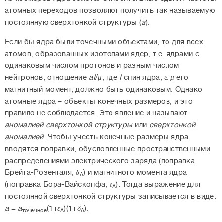
атомных переходов позволяют получить так называемую
постоянную сверхтонкой структуры (
a
).
Если бы ядра были точечными объектами, то для всех
атомов, образованных изотопами ядер, т.е. ядрами с
одинаковым числом протонов и разным числом
нейтронов, отношение
aI
/
μ
, где
I
спин ядра, а
μ
его
магнитный момент, должно быть одинаковым. Однако
атомные ядра – объекты конечных размеров, и это
правило не соблюдается. Это явление и называют
аномалией сверхтонкой структуры
или
сверхтонкой
аномалией
. Чтобы учесть конечные размеры ядра,
вводятся поправки, обусловленные пространственными
распределениями электрического заряда (поправка
Брейта-Розенталя,
δ
) и магнитного момента ядра
А
(поправка Бора-Вайскопфа,
ε
). Тогда выражение для
A
постоянной сверхтонкой структуры записывается в виде:
a
=
a
(1+
ε
)(1+
δ
).
точечное
A
А