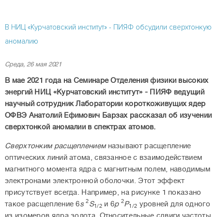
anomaly1.pdf
В НИЦ «Курчатовский институт» - ПИЯФ обсудили сверхтонкую
аномалию
Среда, 26 мая 2021
В мае 2021 года на Семинаре Отделения физики высоких
энергий НИЦ «Курчатовский институт» - ПИЯФ ведущий
научный сотрудник Лаборатории короткоживущих ядер
ОФВЭ Анатолий Ефимович Барзах рассказал об изучении
сверхтонкой аномалии в спектрах атомов.
Сверхтонким расщеплением
называют расщепление
оптических линий атома, связанное с взаимодействием
магнитного момента ядра с магнитным полем, наводимым
электронами электронной оболочки. Этот эффект
присутствует всегда. Например, на рисунке 1 показано
2
2
такое расщепление 6
s
S
и 6
p
P
уровней для одного
1/2
1/2
из изомеров ядра золота. Относительные сдвиги частоты