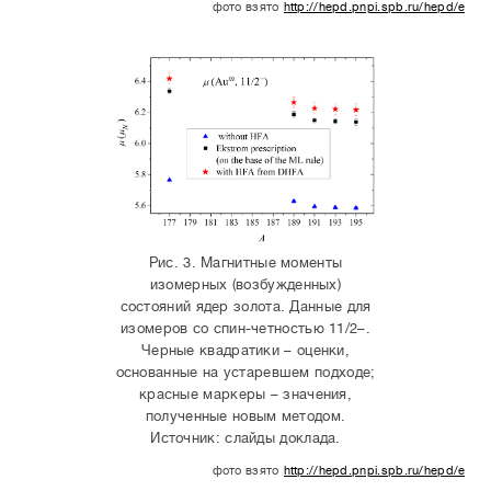
фото взято
http://hepd.pnpi.spb.ru/hepd/even
anomaly1.pdf
Рис. 3. Магнитные моменты
изомерных (возбужденных)
состояний ядер золота. Данные для
изомеров со спин-четностью 11/2–.
Черные квадратики – оценки,
основанные на устаревшем подходе;
красные маркеры – значения,
полученные новым методом.
Источник: слайды доклада.
фото взято
http://hepd.pnpi.spb.ru/hepd/even