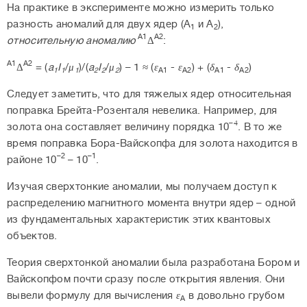
На практике в эксперименте можно измерить только
разность аномалий для двух ядер (A
и A
),
1
2
A
1
A
2
относительную аномалию
Δ
:
A
1
A
2
Δ
= (
a
I
/
μ
)/(
a
I
/
μ
) – 1 ≈ (
ε
-
ε
) + (
δ
-
δ
)
1
1
1
2
2
2
A
1
A
2
A
1
A
2
Следует заметить, что для тяжелых ядер относительная
поправка Брейта-Розенталя невелика. Например, для
–4
золота она составляет величину порядка 10
. В то же
время поправка Бора-Вайскопфа для золота находится в
–2
–1
районе 10
– 10
.
Изучая сверхтонкие аномалии, мы получаем доступ к
распределению магнитного момента внутри ядер – одной
из фундаментальных характеристик этих квантовых
объектов.
Теория сверхтонкой аномалии была разработана Бором и
Вайскопфом почти сразу после открытия явления. Они
вывели формулу для вычисления
ε
в довольно грубом
A