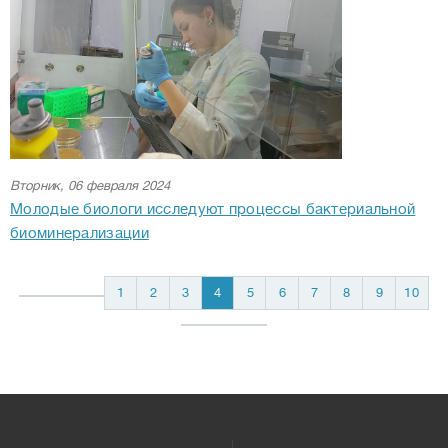
Вторник, 06 февраля 2024
Молодые биологи исследуют процессы бактериальной
биоминерализации
1
2
3
4
5
6
7
8
9
10