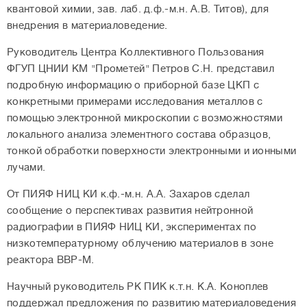
квантовой химии, зав. лаб. д.ф.-м.н. А.В.
Титов), для
внедрения в материаловедение.
Руководитель Центра Коллективного Пользования
ФГУП ЦНИИ КМ "Прометей" Петров
С.Н. представил
подробную информацию о приборной базе ЦКП с
конкретными примерами исследования металлов с
помощью электронной микроскопии с возможностями
локального анализа элементного состава образцов,
тонкой обработки поверхности электронными и ионными
лучами.
От ПИЯФ НИЦ КИ к.ф.-м.н. А.А.
Захаров сделал
сообщение о перспективах развития нейтронной
радиографии в ПИЯФ НИЦ КИ, экспериментах по
низкотемпературному облучению материалов в зоне
реактора ВВР-М.
Научный руководитель РК ПИК к.т.н. К.А.
Коноплев
поддержал предложения по развитию материаловедения