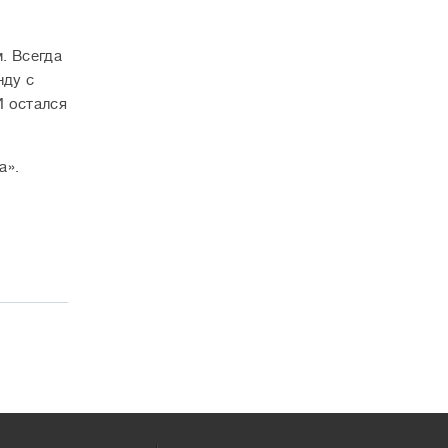
. Всегда
нду с
 остался
а».