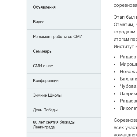
соревнова
Объявления
Этап был 
Видео
Отметим, 
городкам.
Регламент работы со СМИ
итогам пе
Институт 
Семинары
Радаев
Мирошн
СМИ о нас
Новожи
Бахлан
Конференции
Чубова
Лаврик
Зимние Школы
Радаев
Лихоле
День Победы
Соревнова
80 лет снятия блокады
Ленинграда
всех учас
командном