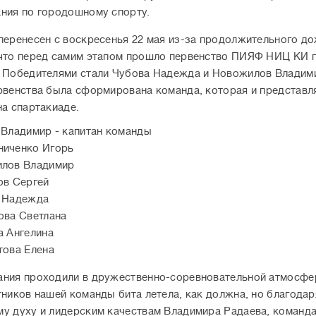
ния по городошному спорту.
перенесен с воскресенья 22 мая из-за продолжительного до
что перед самим этапом прошло первенство ПИЯФ НИЦ КИ 
 Победителями стали Чубова Надежда и Новожилов Владим
рвенства была сформирована команда, которая и представл
на спартакиаде.
 Владимир - капитан команды
иченко Игорь
лов Владимир
ов Сергей
 Надежда
ова Светлана
а Ангелина
това Елена
ния проходили в дружественно-соревновательной атмосфер
тников нашей команды бита летела, как должна, но благодар
у духу и лидерским качествам Владимира Радаева, команд