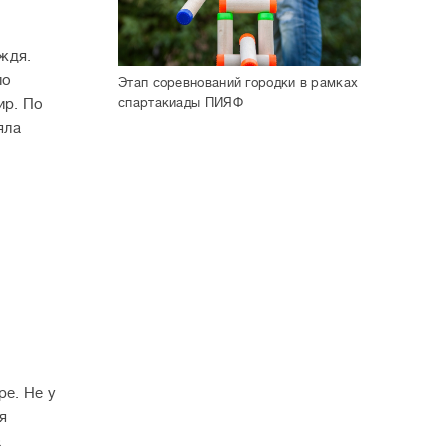
ждя.
по
Этап соревнований городки в рамках
спартакиады ПИЯФ
ир. По
яла
е. Не у
я
а