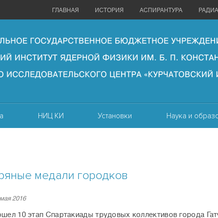
ГЛАВНАЯ
ИСТОРИЯ
АСПИРАНТУРА
РАДИ
а
НИЦ КИ
Установки
Наука и образ
ряные медали городков
 мая 2016
ошел 10 этап Спартакиады трудовых коллективов города Гат