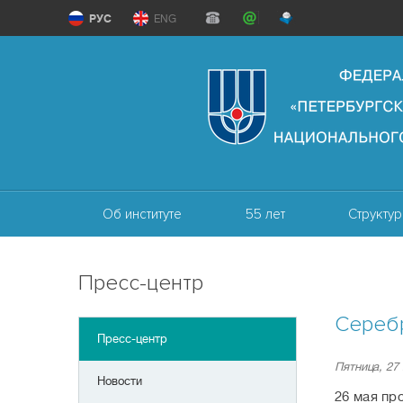
РУС
ENG
Об институте
55 лет
Структур
Пресс-центр
Сереб
Пресс-центр
Пятница, 27
Новости
26 мая пр