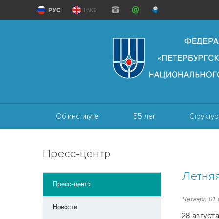
РУС
ENG
Об институте
55 лет
Структур
Пресс-центр
Летняя
Пресс-центр
Четверг, 01
Новости
28 август