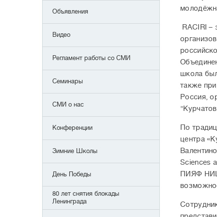
молодёжна
Объявления
RACIRI – 
Видео
организов
российско-
Регламент работы со СМИ
Объединен
школа был
Семинары
также пр
Россия, о
СМИ о нас
"Курчатов
По традиц
Конференции
центра «К
Валентино
Зимние Школы
Sciences a
ПИЯФ НИЦ 
День Победы
возможнос
80 лет снятия блокады
Ленинграда
Сотрудник
представи