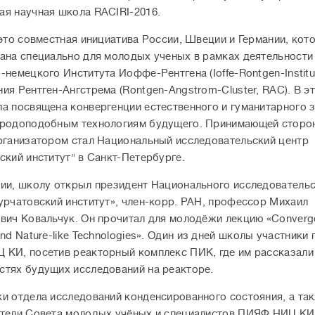
я научная школа RACIRI-2016.
это совместная инициатива России, Швеции и Германии, кот
ана специально для молодых ученых в рамках деятельности
немецкого Института Иоффе-Рентгена (Ioffe-Rontgen-Institute
ия Рентген-Ангстрема (Rontgen-Angstrom-Cluster, RAC). В э
а посвящена конвергенции естественного и гуманитарного з
иродоподобным технологиям будущего. Принимающей сторо
рганизатором стал Национальный исследовательский центр
ский институт
"
в Санкт-Петербурге.
ии, школу открыл президент Национального исследователь
урчатовский институт», член-корр. РАН, профессор Михаил
вич Ковальчук. Он прочитал для молодёжи лекцию «Converg
nd Nature-like Technologies
»
. Один из дней школы участники 
КИ, посетив реакторный комплекс ПИК, где им рассказали
тях будущих исследований на реакторе.
и отдела исследований конденсированного состояния, а та
тели Совета молодых учёных и специалистов ПИЯФ НИЦ КИ