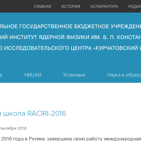
ГЛАВНАЯ
ИСТОРИЯ
АСПИРАНТУРА
РАДИ
а
НИЦ КИ
Установки
Наука и образ
 школа RACIRI-2016
 сентября 2016
а 2016 года в Репино завершила свою работу международна