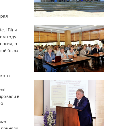
орая
, IRI) и
том году
нания, а
ной была
ского
ent
провели в
 о
кже
 приняли