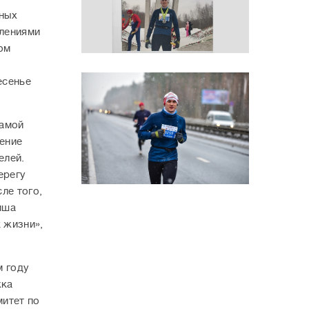
нных
тлениями
ом
есенье
самой
ение
елей.
ерегу
ле того,
иша
 жизни»,
м году
жка
митет по