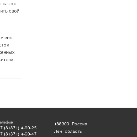
 на это
вить свой
ю
 очень
еток
женных
жители
елефон:
188300, Россия
7 (81371) 4-60-25
Лен. область
7 (81371) 4-60-47