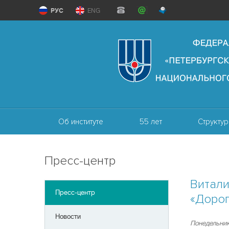
РУС
ENG
Об институте
55 лет
Структур
Пресс-центр
Витали
Пресс-центр
«Дорог
Новости
Понедельник