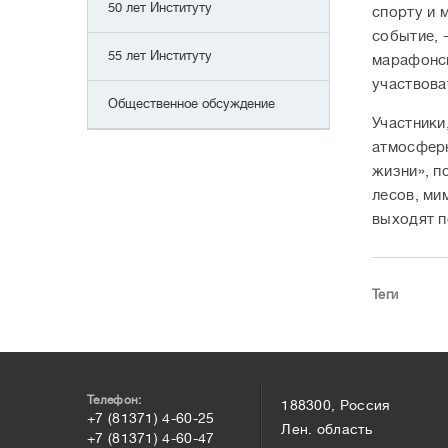
50 лет Институту
спорту и 
событие, 
55 лет Институту
марафонск
участвова
Общественное обсуждение
Участники
атмосферн
жизни», п
лесов, ми
выходят п
Теги
Телефон:
188300, Россия
+7 (81371) 4-60-25
Лен. область
+7 (81371) 4-60-47