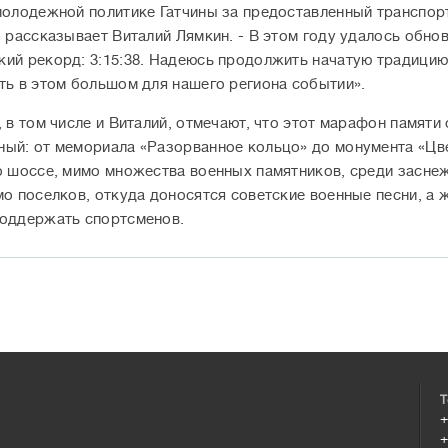
молодежной политике Гатчины за предоставленный транспорт
- рассказывает Виталий Лямкин. - В этом году удалось обно
ий рекорд: 3:15:38. Надеюсь продолжить начатую традици
ть в этом большом для нашего региона событии».
, в том числе и Виталий, отмечают, что этот марафон памяти
ый: от мемориала «Разорванное кольцо» до монумента «Цв
о шоссе, мимо множества военных памятников, среди засне
мо поселков, откуда доносятся советские военные песни, а 
оддержать спортсменов.
Т
+
+