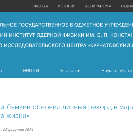
ГЛАВНАЯ
ИСТОРИЯ
АСПИРАНТУРА
РАДИ
а
НИЦ КИ
Установки
Наука и образ
й Лямкин обновил личный рекорд в ма
а жизни»
, 05 февраля 2024