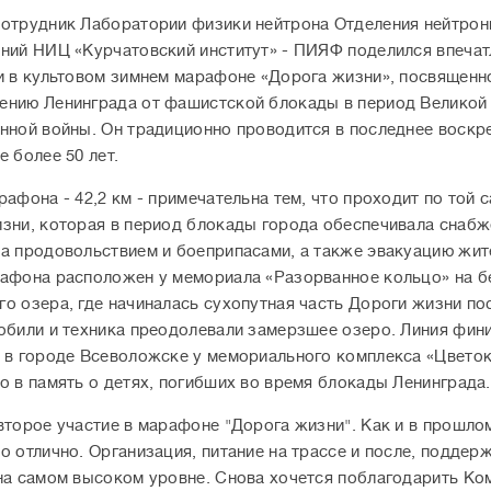
отрудник Лаборатории физики нейтрона Отделения нейтро
ний НИЦ «Курчатовский институт» - ПИЯФ поделился впеча
и в культовом зимнем марафоне «Дорога жизни», посвященн
нию Ленинграда от фашистской блокады в период Великой
нной войны. Он традиционно проводится в последнее воскр
е более 50 лет.
рафона - 42,2 км - примечательна тем, что проходит по той 
зни, которая в период блокады города обеспечивала снабж
а продовольствием и боеприпасами, а также эвакуацию жит
афона расположен у мемориала «Разорванное кольцо» на б
о озера, где начиналась сухопутная часть Дороги жизни пос
обили и техника преодолевали замерзшее озеро. Линия фин
 в городе Всеволожске у мемориального комплекса «Цветок
о в память о детях, погибших во время блокады Ленинграда.
второе участие в марафоне "Дорога жизни". Как и в прошло
о отлично. Организация, питание на трассе и после, поддер
на самом высоком уровне. Снова хочется поблагодарить Ко