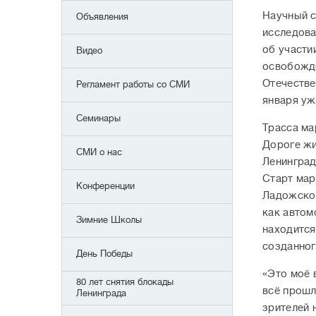
Научный с
Объявления
исследова
об участи
Видео
освобожде
Отечестве
Регламент работы со СМИ
января уж
Семинары
Трасса ма
Дороге жи
СМИ о нас
Ленинград
Старт мар
Конференции
Ладожског
как автом
Зимние Школы
находится
созданног
День Победы
«Это моё 
80 лет снятия блокады
всё прошл
Ленинграда
зрителей 