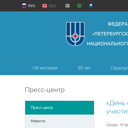
РУС
ENG
Об институте
55 лет
Структур
Пресс-центр
«День 
Пресс-центр
участи
Новости
Среда, 19 ф