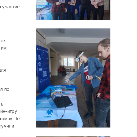
 участие
ые
 им
и
для
я по
ть
айн-игру
тома». Те
лучили