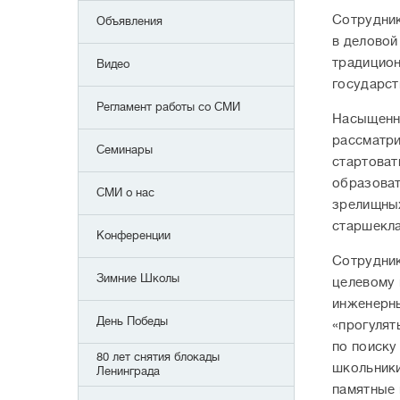
Сотрудник
Объявления
в деловой
традицион
Видео
государст
Регламент работы со СМИ
Насыщенна
рассматри
Семинары
стартоват
образоват
СМИ о нас
зрелищных
старшекла
Конференции
Сотрудник
Зимние Школы
целевому 
инженерны
День Победы
«прогулят
по поиску
80 лет снятия блокады
школьники
Ленинграда
памятные 