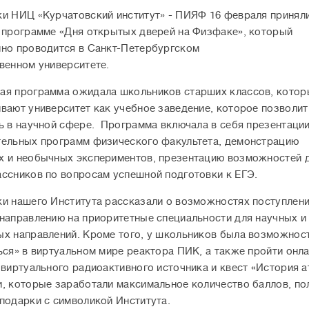
и НИЦ «Курчатовский институт» - ПИЯФ 16 февраля приняли
 программе «Дня открытых дверей на Физфаке», который
но проводится в Санкт-Петербургском
венном университете.
я программа ожидала школьников старших классов, котор
вают университет как учебное заведение, которое позволит
ь в научной сфере. Программа включала в себя презентаци
ельных программ физического факультета, демонстрацию
 и необычных экспериментов, презентацию возможностей 
ссников по вопросам успешной подготовки к ЕГЭ.
и нашего Института рассказали о возможностях поступлени
направлению на приоритетные специальности для научных и
х направлений. Кроме того, у школьников была возможнос
ься» в виртуальном мире реактора ПИК, а также пройти онл
 виртуального радиоактивного источника и квест «История а
, которые заработали максимальное количество баллов, по
подарки с символикой Института.