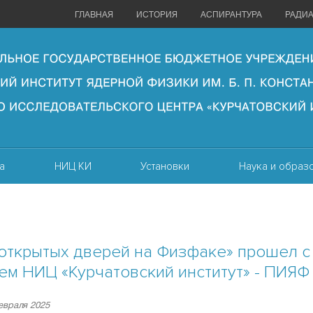
ГЛАВНАЯ
ИСТОРИЯ
АСПИРАНТУРА
РАДИ
а
НИЦ КИ
Установки
Наука и образ
открытых дверей на Физфаке» прошел с
ем НИЦ «Курчатовский институт» - ПИЯФ
евраля 2025