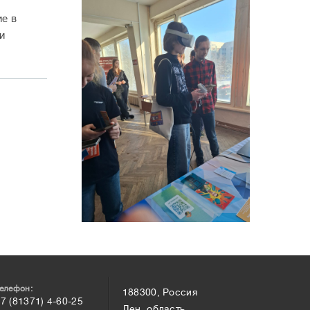
ие в
и
елефон:
188300, Россия
7 (81371) 4-60-25
Лен. область