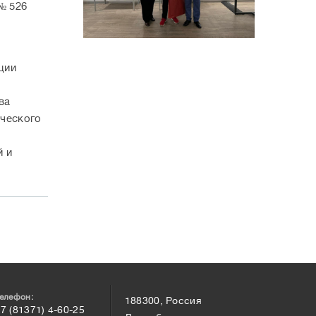
№ 526
ции
ва
ического
й и
елефон:
188300, Россия
7 (81371) 4-60-25