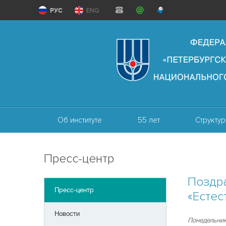
РУС
ENG
Об институте
55 лет
Структур
Пресс-центр
Поздр
Пресс-центр
«Естес
Новости
Понедельник