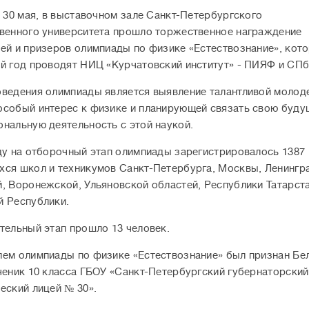
, 30 мая, в выставочном зале Санкт-Петербургского
венного университета прошло торжественное награждение
ей и призеров олимпиады по физике «Естествознание», кот
й год проводят НИЦ «Курчатовский институт» - ПИЯФ и СПб
ведения олимпиады является выявление талантливой молод
собый интерес к физике и планирующей связать свою буд
нальную деятельность с этой наукой.
ду на отборочный этап олимпиады зарегистрировалось 1387
ся школ и техникумов Санкт-Петербурга, Москвы, Ленингр
, Воронежской, Ульяновской областей, Республики Татарста
 Республики.
тельный этап прошло 13 человек.
ем олимпиады по физике «Естествознание» был признан Бе
ченик 10 класса ГБОУ «Санкт-Петербургский губернаторски
еский лицей № 30».