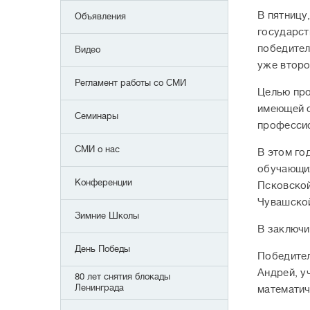
В пятницу
Объявления
государст
победител
Видео
уже второ
Регламент работы со СМИ
Целью про
имеющей о
Семинары
профессио
СМИ о нас
В этом го
обучающих
Конференции
Псковской
Чувашской
Зимние Школы
В заключи
День Победы
Победител
Андрей, у
80 лет снятия блокады
Ленинграда
математич