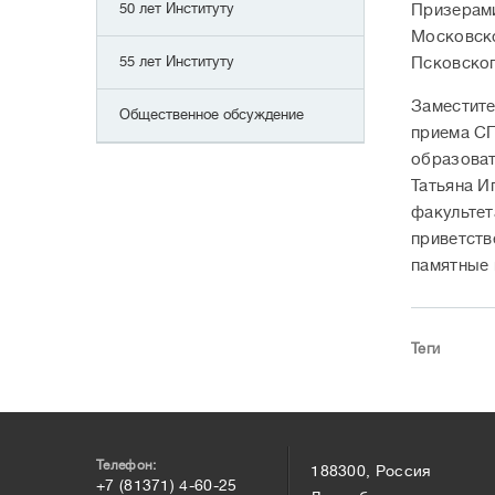
50 лет Институту
Призерами
Московско
55 лет Институту
Псковског
Заместите
Общественное обсуждение
приема СП
образоват
Татьяна И
факультет
приветств
памятные 
Теги
Телефон:
188300, Россия
+7 (81371) 4-60-25