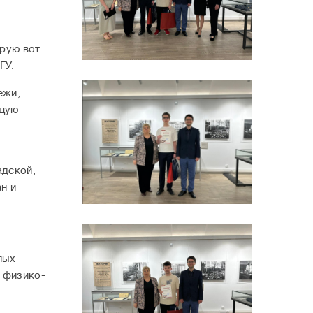
орую вот
ГУ.
ежи,
ущую
адской,
н и
лых
й физико-