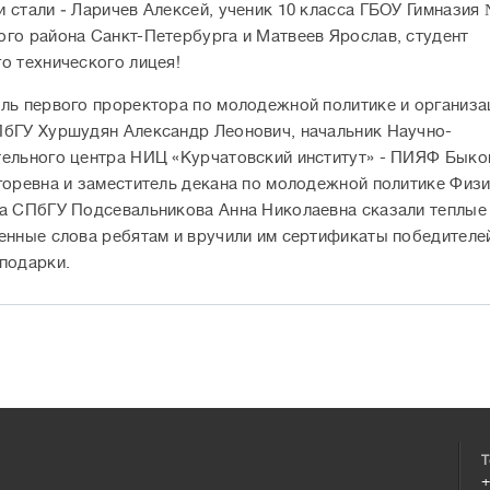
 стали ‒ Ларичев Алексей, ученик 10 класса ГБОУ Гимназия 
го района Санкт-Петербурга и Матвеев Ярослав, студент
о технического лицея!
ль первого проректора по молодежной политике и организа
бГУ Хуршудян Александр Леонович, начальник Научно-
ельного центра НИЦ «Курчатовский институт» - ПИЯФ Быко
горевна и заместитель декана по молодежной политике Физ
а СПбГУ Подсевальникова Анна Николаевна сказали теплые
енные слова ребятам и вручили им сертификаты победителе
подарки.
Т
+