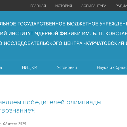
ГЛАВНАЯ
ИСТОРИЯ
АСПИРАНТУРА
РАДИ
а
НИЦ КИ
Установки
Наука и образ
авляем победителей олимпиады
твознание»!
, 02 июня 2025