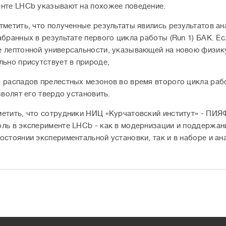
нте LHCb указывают на похожее поведение.
тметить, что полученные результаты явились результатов ан
абранных в результате первого цикла работы (Run 1) БАК. Ес
 лептонной универсальности, указывающей на новою физик
льно присутствует в природе,
 распадов прелестных мезонов во время второго цикла ра
зволят его твердо установить.
етить, что сотрудники НИЦ «Курчатовский институт» - ПИЯ
ль в эксперименте LHCb - как в модернизации и поддержан
остоянии экспериментальной установки, так и в наборе и ан