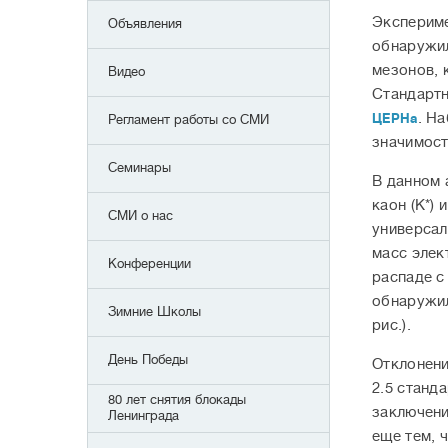
Эксперим
Объявления
обнаружил
мезонов, 
Видео
Стандартн
. Н
ЦЕРНа
Регламент работы со СМИ
значимост
Семинары
В данном 
каон (K*)
СМИ о нас
универсал
масс элек
Конференции
распаде с
обнаружил
Зимние Школы
рис.).
День Победы
Отклонени
2.5 станд
80 лет снятия блокады
заключени
Ленинграда
еще тем, 