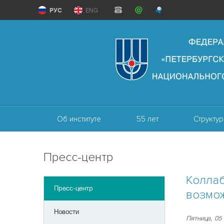
РУС
ENG
Об институте
55 лет
Структур
Пресс-центр
Колла
Пресс-центр
возмож
Новости
Пятница, 05