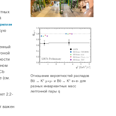
стных
й
-релизе
кую
енный
тоной
ности
нном
HCb
Отношение вероятностей распадов
 (см.
B0 → K* µ+µ- и B0 → K* e+e- для
разных инвариантных масс
лептонной пары q
ет 2.2-
ат важен