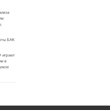
ализа
ли
у,
боты БАК
Ф играют
ии в
ализе