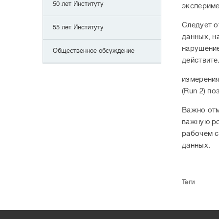
50 лет Институту
экспериме
Следует о
55 лет Институту
данных, н
нарушение
Общественное обсуждение
действите
измерения
(Run 2) по
Важно отм
важную ро
рабочем с
данных.
Теги