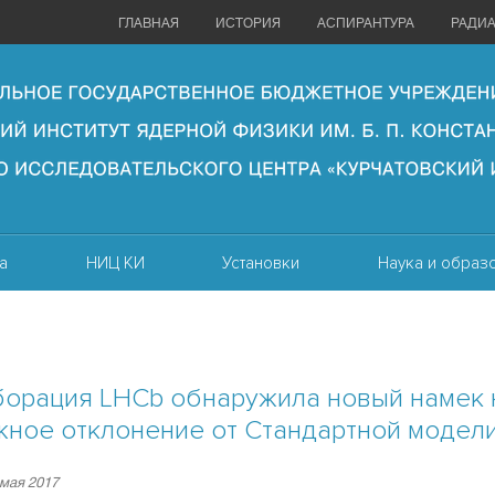
ГЛАВНАЯ
ИСТОРИЯ
АСПИРАНТУРА
РАДИ
а
НИЦ КИ
Установки
Наука и образ
борация LHCb обнаружила новый намек 
ное отклонение от Стандартной модел
 мая 2017