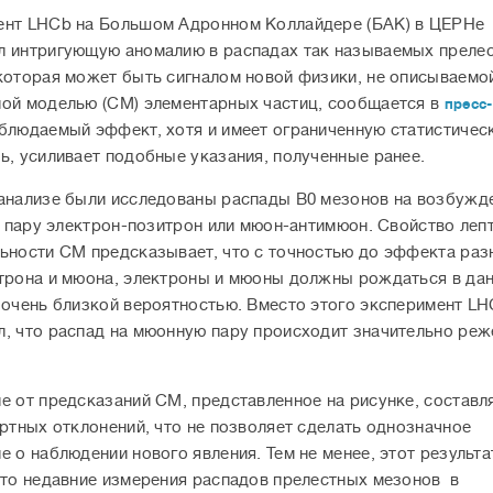
ент LHCb на Большом Адронном Коллайдере (БАК) в ЦЕРНе
 интригующую аномалию в распадах так называемых преле
которая может быть сигналом новой физики, не описываемо
ой моделью (СМ) элементарных частиц, сообщается в
пресс
аблюдаемый эффект, хотя и имеет ограниченную статистичес
ь, усиливает подобные указания, полученные ранее.
анализе были исследованы распады B0 мезонов на возбужд
 и пару электрон-позитрон или мюон-антимюон. Свойство леп
ьности СМ предсказывает, что с точностью до эффекта раз
трона и мюона, электроны и мюоны должны рождаться в да
 очень близкой вероятностью. Вместо этого эксперимент L
, что распад на мюонную пару происходит значительно реже
е от предсказаний СМ, представленное на рисунке, составля
артных отклонений, что не позволяет сделать однозначное
е о наблюдении нового явления. Тем не менее, этот результ
что недавние измерения распадов прелестных мезонов в