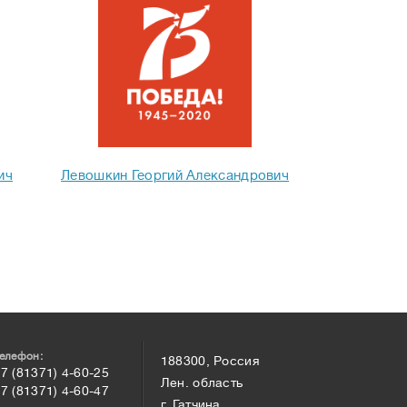
ич
Левошкин Георгий Александрович
елефон:
188300, Россия
7 (81371) 4-60-25
Лен. область
7 (81371) 4-60-47
г. Гатчина