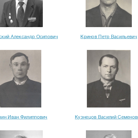
ский Александр Осипович
Кринов Петр Васильевич
зин Иван Филиппович
Кузнецов Василий Семенов