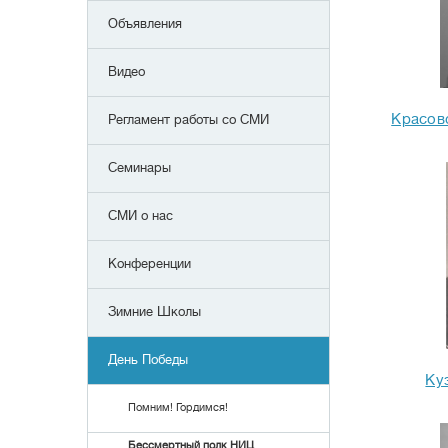
Объявления
Видео
Красов
Регламент работы со СМИ
Семинары
СМИ о нас
Конференции
Зимние Школы
День Победы
Ку
Помним! Гордимся!
Бессмертный полк НИЦ