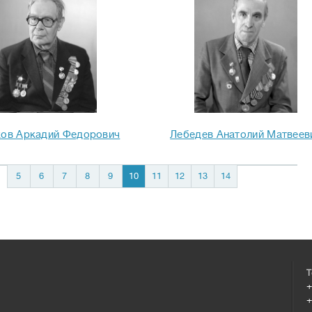
ков Аркадий Федорович
Лебедев Анатолий Матвеев
5
6
7
8
9
10
11
12
13
14
Т
+
+