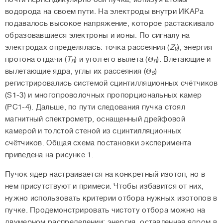
водорода на своем пути. На электроды внутри ИКАРа
подавалось высокое напряжение, которое растаскивало
образовавшиеся электроны и ионы. По сигналу на
электродах определялась: точка рассеяния (
Z
), энергия
V
протона отдачи (
T
) и угол его вылета (
Θ
). Влетающие и
R
R
вылетающие ядра, углы их рассеяния (
Θ
)
S
регистрировались системой сцинтилляционных счётчиков
(S1-3) и многопроволочных пропорциональных камер
(PC1-4). Дальше, по пути следования пучка стоял
магнитный спектрометр, оснащенный дрейфовой
камерой и толстой стеной из сцинтилляционных
счётчиков. Общая схема постановки эксперимента
приведена на рисунке 1.
Пучок ядер настраивается на конкретный изотоп, но в
нем присутствуют и примеси. Чтобы избавится от них,
нужно использовать критерии отбора нужных изотопов в
пучке. Продемонстрировать чистоту отбора можно на
двумерном распределении: энергия, оставленная ядром в