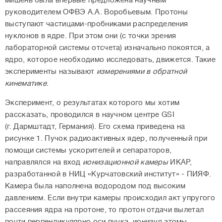
мишень была впервые предложена научным
руководителем ОФВЭ А.А. Воробьевым. Протоны
выступают частицами-пробниками распределения
нуклонов в ядре. При этом они (с точки зрения
лабораторной системы отсчета) изначально покоятся, а
ядро, которое необходимо исследовать, движется. Такие
эксперименты называют
измерениями в обратной
кинематике
.
Эксперимент, о результатах которого мы хотим
рассказать, проводился в научном центре GSI
(г. Дармштадт, Германия). Его схема приведена на
рисунке 1. Пучок радиоактивных ядер, полученный при
помощи системы ускорителей и сепараторов,
направлялся на вход
ионизационной камеры
ИКАР,
разработанной в НИЦ «Курчатовский институт» - ПИЯФ.
Камера была наполнена водородом под высоким
давлением. Если внутри камеры происходил акт упругого
рассеяния ядра на протоне, то протон отдачи вылетал
почти перпендикулярно оси пучка, ионизуя атомы