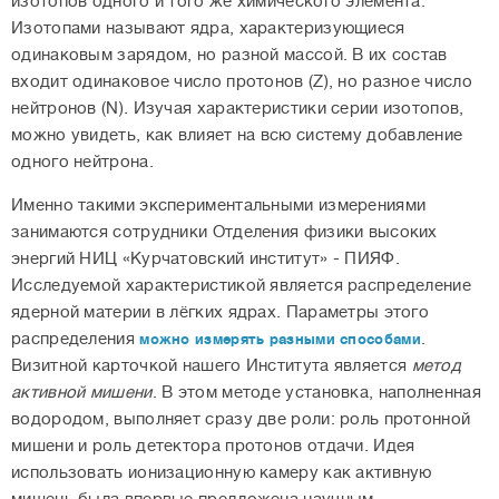
изотопов одного и того же химического элемента.
Изотопами называют ядра, характеризующиеся
одинаковым зарядом, но разной массой. В их состав
входит одинаковое число протонов (Z), но разное число
нейтронов (N). Изучая характеристики серии изотопов,
можно увидеть, как влияет на всю систему добавление
одного нейтрона.
Именно такими экспериментальными измерениями
занимаются сотрудники Отделения физики высоких
энергий НИЦ «Курчатовский институт» - ПИЯФ.
Исследуемой характеристикой является распределение
ядерной материи в лёгких ядрах. Параметры этого
распределения
.
можно измерять разными способами
Визитной карточкой нашего Института является
метод
активной мишени
. В этом методе установка, наполненная
водородом, выполняет сразу две роли: роль протонной
мишени и роль детектора протонов отдачи. Идея
использовать ионизационную камеру как активную