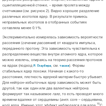
сцинтилляционной стенке, – время пролета между
счетчиками (см. рисунок 2). Видно хорошее разделение
различных изотопов ядер. В результате примесь
неправильных изотопов в отобранных событиях
сотавляла менее 0.1%.
Экспериментально измерялась зависимость вероятности
рассеяния (
сечение рассеяния
) от квадрата импульса,
переданного протону. Эта зависимость чувствительна к
распределению вещества внутри атомного ядра, которое
можно извлечь, опираясь на теорию рассеяния протонов
на ядрах (подход
, см.
). Формы
Р. Глаубера
также
стабильных ядер похожи. Начиная с какого-то
расстояния, плотность ядерной материи быстро убывает.
Для нейтрон-избыточных ядер зависимость может быть
другой, так как один или два валентных нейтрона
формируют так называемое
гало
, то есть проводят много
времени вдалеке от сердцевины (
англ.
core – сердцевина,
15
кор) ядра. Именно этот эффект наблюдался для ядра
C.