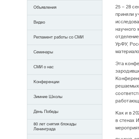
25 – 28 с
Объявления
приняли у
исследова
Видео
научного 
отделение
Регламент работы со СМИ
УрФУ, Рос
материало
Семинары
Эта конф
СМИ о нас
зародивше
Конференц
Конференции
решаемых 
соответст
Зимние Школы
работающи
День Победы
Как и в 2
в стенах 
80 лет снятия блокады
мероприят
Ленинграда