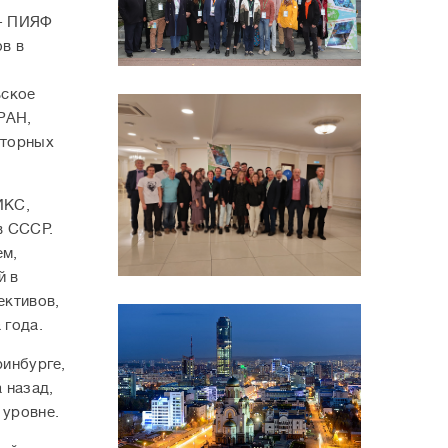
 - ПИЯФ
ов в
ьское
РАН,
кторных
ИКС,
в СССР.
ем,
й в
ективов,
 года.
ринбурге,
 назад,
 уровне.