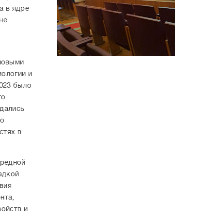
а в ядре
не
новыми
иологии и
023 было
го
ждались
 о
стях в
ередной
адкой
вия
нта,
войств и