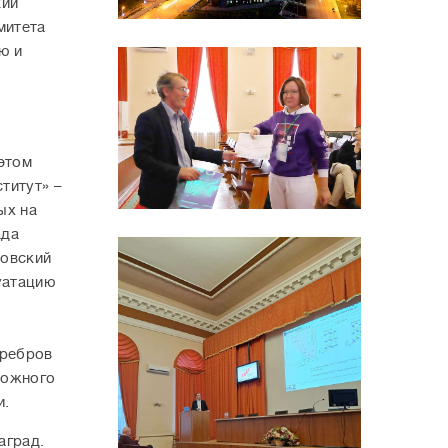
кий
митета
ю и
 этом
титут» –
ых на
ада
товский
уатацию
еребров
можного
и.
аград.