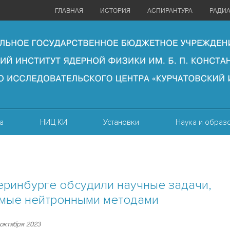
ГЛАВНАЯ
ИСТОРИЯ
АСПИРАНТУРА
РАДИ
а
НИЦ КИ
Установки
Наука и образ
еринбурге обсудили научные задачи,
мые нейтронными методами
 октября 2023