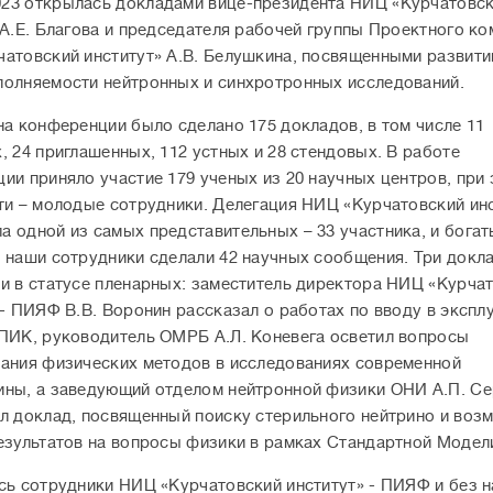
23 открылась докладами вице-президента НИЦ «Курчатовс
 А.Е. Благова и председателя рабочей группы Проектного ко
атовский институт» А.В. Белушкина, посвященными развити
олняемости нейтронных и синхротронных исследований.
на конференции было сделано 175 докладов, в том числе 11
, 24 приглашенных, 112 устных и 28 стендовых. В работе
ии приняло участие 179 ученых из 20 научных центров, при
ти – молодые сотрудники. Делегация НИЦ «Курчатовский инс
 одной из самых представительных – 33 участника, и богат
 наши сотрудники сделали 42 научных сообщения. Три докл
и в статусе пленарных: заместитель директора НИЦ «Курча
 - ПИЯФ В.В. Воронин рассказал о работах по вводу в экспл
ПИК, руководитель ОМРБ А.Л. Коневега осветил вопросы
ания физических методов в исследованиях современной
ны, а заведующий отделом нейтронной физики ОНИ А.П. С
л доклад, посвященный поиску стерильного нейтрино и воз
езультатов на вопросы физики в рамках Стандартной Модел
сь сотрудники НИЦ «Курчатовский институт» - ПИЯФ и без н