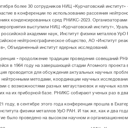
ентября более 30 сотрудников НИЦ «Курчатовский институт»
частие в конференции по использованию рассеяния нейтрон
ниях конденсированных сред РНИКС-2023. Организаторами
мероприятия выступили НИЦ «Курчатовский институт», Урал
 российской академии наук, Институт физики металлов УрО 
сийское нейтронографическое общество, АО «Институт реа
в», Объединенный институт ядерных исследований.
еренция
-
продолжение традиции проведения совещаний РН
йся в 1964 году на завершающей стадии Атомного проекта 
ия проводится для обсуждения актуальных научных пробл
нейтронными методами, координации научных исследовани
вии с возможностями разных мегаустановок и научных колл
х на их приборной базе. РНИКС собирают ученых раз в два
021 году, в сентябре этого года конференция прошла в Екате
Института физики металлов УрО РАН. И так же, как и два года
ие было проведено на высоком научном и организационном