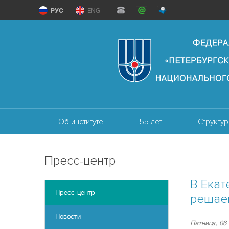
РУС
ENG
Об институте
55 лет
Структур
Пресс-центр
В Екат
Пресс-центр
решае
Новости
Пятница, 06