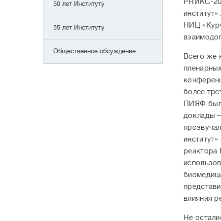
РНИКС-20
50 лет Институту
институт»
НИЦ «Курч
55 лет Институту
взаимодоп
Общественное обсуждение
Всего же 
пленарных
конференц
более тре
ПИЯФ была
доклады –
прозвучал
институт»
реактора 
использов
биомедици
представи
влияния р
Не остали