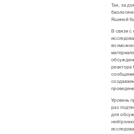
Так, за д
биологиче
Яшиной бы
В связи с
исследова
возможнос
материало
обсужден
реактора 
сообщения
создаваем
проведени
Уровень п
раз подтв
для обсуж
нейтронно
исследова