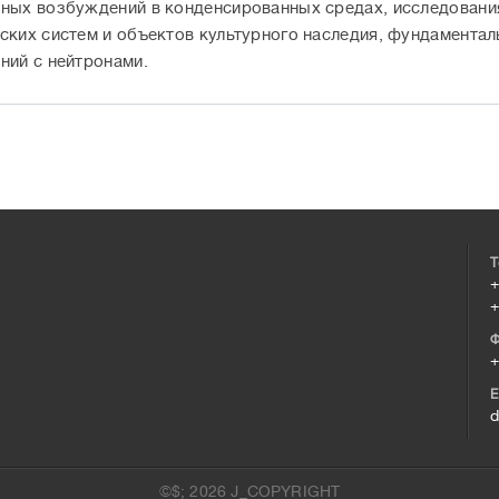
ных возбуждений в конденсированных средах, исследовани
ских систем и объектов культурного наследия, фундамента
ний с нейтронами.
Т
+
+
Ф
+
E
d
©$; 2026 J_COPYRIGHT