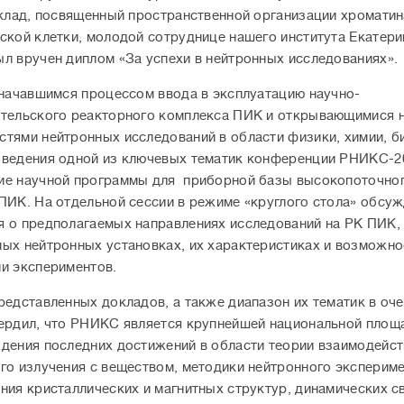
оклад, посвященный пространственной организации хроматин
ской клетки, молодой сотруднице нашего института Екатери
л вручен диплом «За успехи в нейтронных исследованиях».
 начавшимся процессом ввода в эксплуатацию научно-
тельского реакторного комплекса ПИК и открывающимися 
тями нейтронных исследований в области физики, химии, б
ведения одной из ключевых тематик конференции РНИКС-2
ие научной программы для приборной базы высокопоточно
ПИК. На отдельной сессии в режиме «круглого стола» обсу
 о предполагаемых направлениях исследований на РК ПИК,
ых нейтронных установках, их характеристиках и возможно
и экспериментов.
редставленных докладов, а также диапазон их тематик в оч
ердил, что РНИКС является крупнейшей национальной площ
дения последних достижений в области теории взаимодейст
го излучения с веществом, методики нейтронного экспериме
ния кристаллических и магнитных структур, динамических с