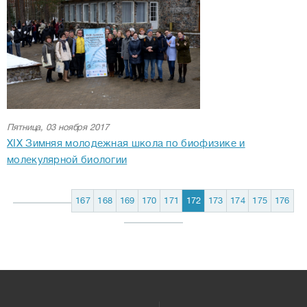
Пятница, 03 ноября 2017
XIX Зимняя молодежная школа по биофизике и
молекулярной биологии
167
168
169
170
171
172
173
174
175
176