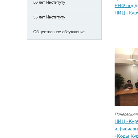
50 лет Институту
РНФ подд
НИЦ «Курч
55 лет Институту
Общественное обсуждение
Понедельник
НИЦ «Курч
и филиалы
«Коды Кур