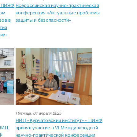
- ПИЯФ
Всероссийская научно-практическая
ком
конференция «Актуальные проблемы
зов в
защиты и безопасности»
тия
ии»
Пятница, 04 апреля 2025
НИЦ «Курчатовский институт» - ПИЯФ
 НИЦ
принял участие в VI Международной
ЯФ
научно-практической конференции