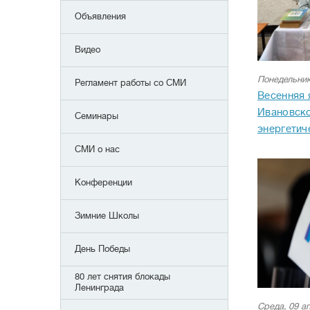
Объявления
Видео
Понедельник
Регламент работы со СМИ
Весенняя 
Ивановск
Семинары
энергетич
СМИ о нас
Конференции
Зимние Школы
День Победы
80 лет снятия блокады
Ленинграда
Среда, 09 а