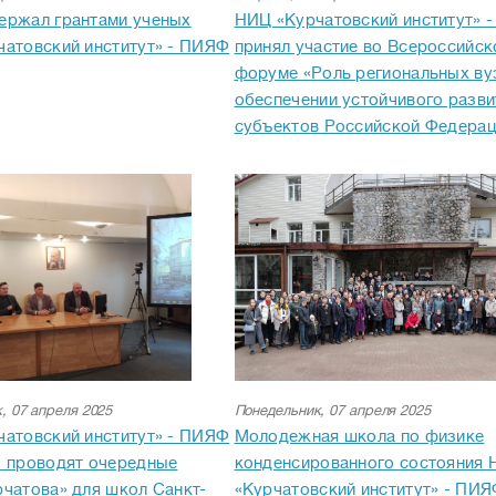
ержал грантами ученых
НИЦ «Курчатовский институт» 
атовский институт» - ПИЯФ
принял участие во Всероссийс
форуме «Роль региональных ву
обеспечении устойчивого разви
субъектов Российской Федерац
, 07 апреля 2025
Понедельник, 07 апреля 2025
атовский институт» - ПИЯФ
Молодежная школа по физике
 проводят очередные
конденсированного состояния
чатова» для школ Санкт-
«Курчатовский институт» - ПИ