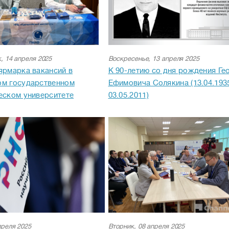
, 14 апреля 2025
Воскресенье, 13 апреля 2025
ярмарка вакансий в
К 90-летию со дня рождения Ге
ом государственном
Ефимовича Солякина (13.04.193
еском университете
03.05.2011)
преля 2025
Вторник, 08 апреля 2025