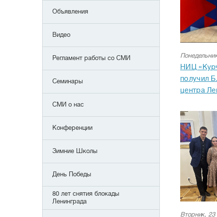
Объявления
Видео
Понедельник
Регламент работы со СМИ
НИЦ «Курч
получил Б
Семинары
центра Ле
СМИ о нас
Конференции
Зимние Школы
День Победы
80 лет снятия блокады
Ленинграда
Вторник, 23