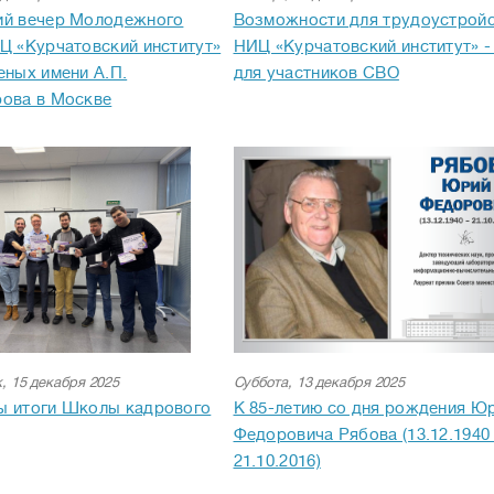
ий вечер Молодежного
Возможности для трудоустройс
Ц «Курчатовский институт»
НИЦ «Курчатовский институт» 
еных имени А.П.
для участников СВО
ова в Москве
, 15 декабря 2025
Суббота, 13 декабря 2025
ы итоги Школы кадрового
К 85-летию со дня рождения Ю
Федоровича Рябова (13.12.1940
21.10.2016)