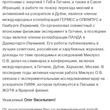
протонами с энергией 1 ГэВ в Гатчине, а также в Сакле
(Франция), в работе по поиску перехода мюоний в
антимюоний на ускорителе в Дубне, являлся членом
международных коллабораций ГЕРМЕС и ОЛИМПУС в
Гамбурге (Германия). Он организовал совместный с
японскими физиками эксперимент в Гатчине, в последние
годы являлся членом коллаборации ПАНДА в
Дармштадте (Германия). Его работы публиковались в
лучших советских, российских и зарубежных журналах,
доклады по теме проводимых исследований Миклухо
О.В. делал на семинарах и конференциях, включая
международные, в Гатчине, Дубне, Харькове, Москве. В
последние годы активная научная работа Миклухо О.В.
связана с экспериментальными исследованиями ядер на
ускорителе ПИЯФ, которая публикуется в Письмах в
ЖЭТФ и Ядерной физике.
Уважаемый
Олег Васильевич
!
От души поздравляем Вас со знаменательной датой!