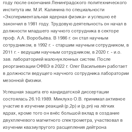
году после окончания Ленинградского политехнического
института им. М.И. Калинина по специальности
«Экспериментальная ядерная физика» и успешно её
закончил в 1981 году. Трудовую деятельность он начал в
должности младшего научного сотрудника в секторе
проф. А.А. Воробьёва. В 1986 г. он стал научным
сотрудником, в 1992 г. ‒ старшим научным сотрудником, в
2011 г. ‒ ведущим научным сотрудником, в 2020 г. ‒ и.о.
зав. лабораторией малонуклонных систем. После
реорганизации ОФВЭ в 2022 г. Олег Васильевич работает
в должности ведущего научного сотрудника лаборатории
мезонной физики.
Успешная защита его кандидатской диссертации
состоялась 26.10.1989. Миклухо О.В. принимал активное
участие в изучении реакций (р,2р) и (р,рn) на лёгких
ядрах, кроме того он внёс большой вклад в создание
двухплечевого магнитного спектрометра, участвовал в
изучении квазиупругого расщепления дейтрона