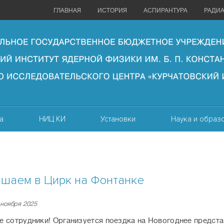
ГЛАВНАЯ
ИСТОРИЯ
АСПИРАНТУРА
РАДИ
а
НИЦ КИ
Установки
Наука и образ
шаем в Цирк на Фонтанке
 ноября 2025
 сотрудники! Организуется поездка на Новогоднее предста