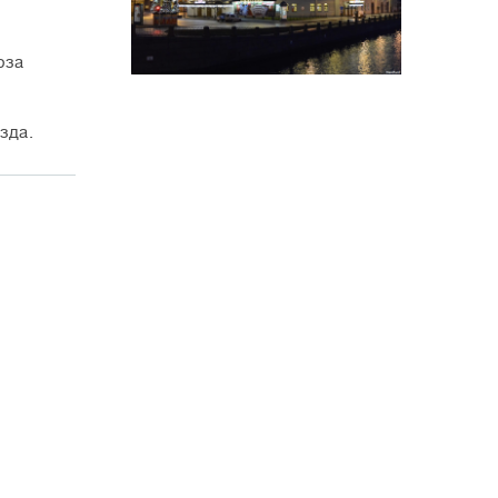
юза
зда.