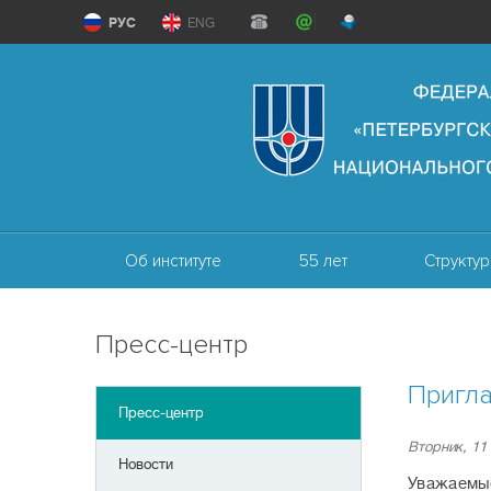
РУС
ENG
Об институте
55 лет
Структур
Пресс-центр
Пригла
Пресс-центр
Вторник, 11
Новости
Уважаемые