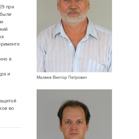
29 при
 были
ии
кий
ых
ерименте
ино в
дра и
Малеев Виктор Петрович
е
защитой
хов во