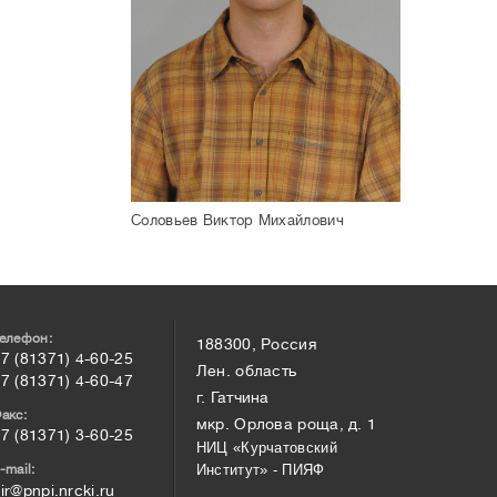
Соловьев Виктор Михайлович
елефон:
188300, Россия
7 (81371) 4-60-25
Лен. область
7 (81371) 4-60-47
г. Гатчина
акс:
мкр. Орлова роща, д. 1
7 (81371) 3-60-25
НИЦ «Курчатовский
-mail:
Институт» - ПИЯФ
ir@pnpi.nrcki.ru