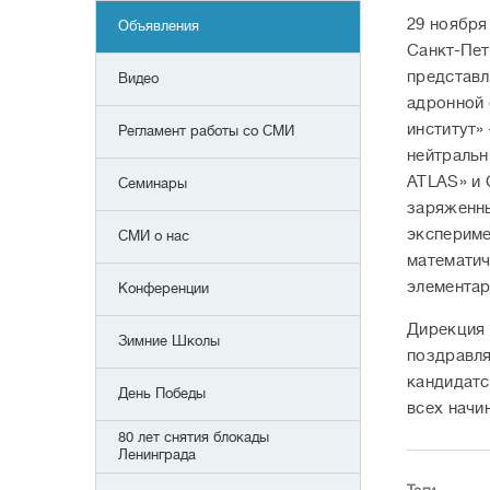
29 ноября
Объявления
Санкт-Пет
представл
Видео
адронной 
институт»
Регламент работы со СМИ
нейтральн
ATLAS» и 
Семинары
заряженны
экспериме
СМИ о нас
математич
элементар
Конференции
Дирекция 
Зимние Школы
поздравля
кандидатс
День Победы
всех начи
80 лет снятия блокады
Ленинграда