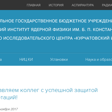
ГЛАВНАЯ
ИСТОРИЯ
АСПИРАНТУРА
РАДИ
а
НИЦ КИ
Установки
Наука и образ
вляем коллег с успешной защитой
таций!
 ноября 2017