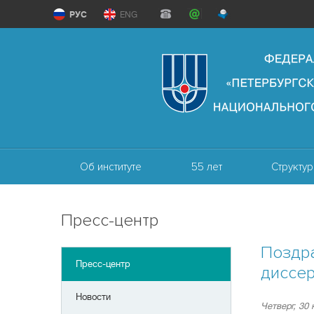
РУС
ENG
Об институте
55 лет
Структур
Пресс-центр
Поздра
Пресс-центр
диссер
Новости
Четверг, 30