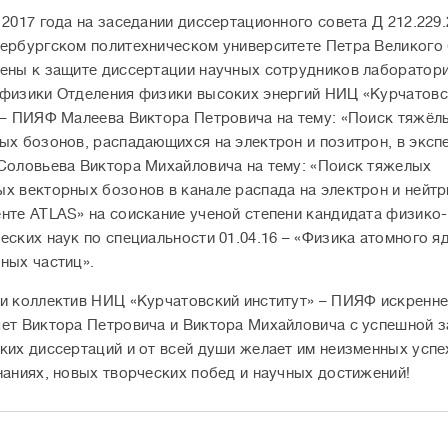
 2017 года на заседании диссертационного совета Д 212.229.
ербургском политехническом университете Петра Великого
ены к защите диссертации научных сотрудников лаборатор
физики Отделения физики высоких энергий НИЦ «Курчатовс
 – ПИЯФ Малеева Виктора Петровича на тему: «Поиск тяжёл
ых бозонов, распадающихся на электрон и позитрон, в эксп
Соловьева Виктора Михайловича на тему: «Поиск тяжелых
х векторных бозонов в канале распада на электрон и нейтр
нте ATLAS» на соискание ученой степени кандидата физико-
еских наук по специальности 01.04.16 – «Физика атомного я
ных частиц».
и коллектив НИЦ «Курчатовский институт» – ПИЯФ искренн
ет Виктора Петровича и Виктора Михайловича с успешной 
ких диссертаций и от всей души желает им неизменных успе
наниях, новых творческих побед и научных достижений!