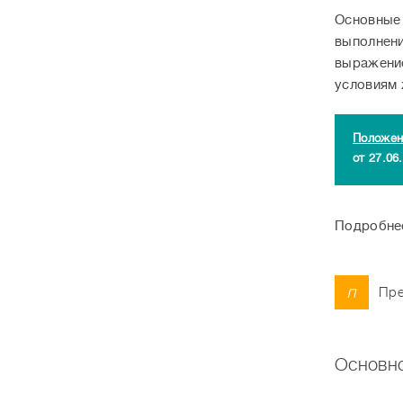
Основные 
выполнени
выражение
условиям
Положен
от 27.06.
Подробне
п
Пре
Основно