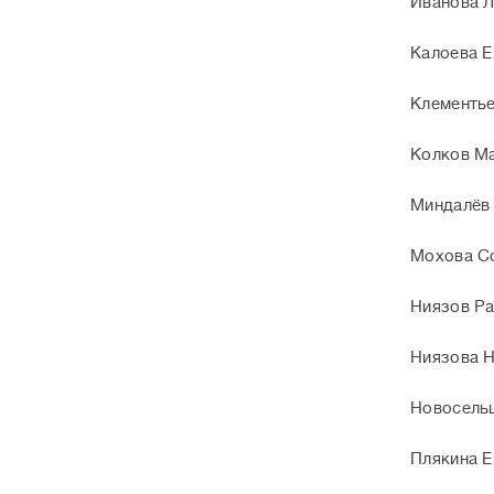
Иванова Л
Калоева Е
Клементье
Колков М
Миндалёв
Мохова С
Ниязов Ра
Ниязова Н
Новосель
Плякина Е