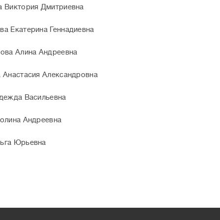
а Виктория Дмитриевна
а Екатерина Геннадиевна
ова Алина Андреевна
 Анастасия Александровна
дежда Васильевна
олина Андреевна
ьга Юрьевна