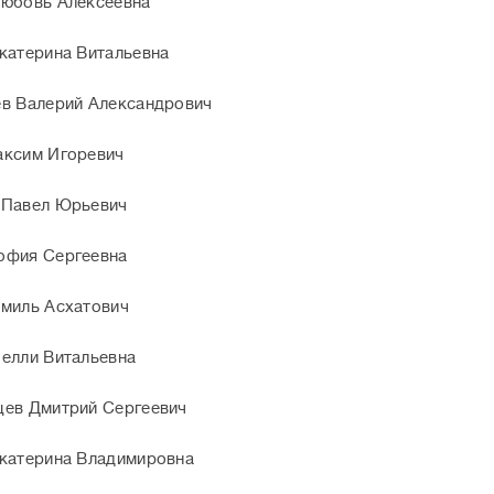
юбовь Алексеевна​
катерина Витальевна
в Валерий Александрович
аксим Игоревич
 Павел Юрьевич
офия Сергеевна
миль Асхатович
елли Витальевна
цев Дмитрий Сергеевич
катерина Владимировна