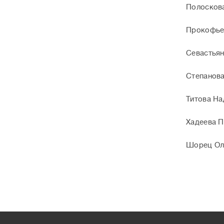
Полосков
Прокофьев
Севастьян
Степанова
Титова На
Хадеева П
Шорец Ол