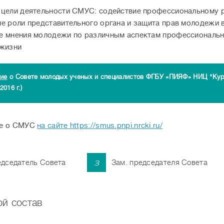
цели деятельности СМУС: содействие профессиональному р
е роли представительного органа и защита прав молодежи в
 мнения молодежи по различным аспектам профессиональн
 жизни
ие
о Совете молодых ученых и специалистов ФГБУ «ПИЯФ» НИЦ "Кур
2016 г.)
е о СМУС
на сайте https://smus.pnpi.nrcki.ru/
з
дседатель Совета
Зам. председателя Совета
й состав