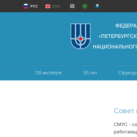
РУС
ENG
Об институте
55 лет
Структур
Совет 
СМУС - со
работающи