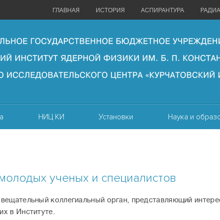
ГЛАВНАЯ
ИСТОРИЯ
АСПИРАНТУРА
РАДИ
а
НИЦ КИ
Установки
Наука и образ
молодых ученых и специалистов
вещательный коллегиальный орган, представляющий интере
х в Институте.