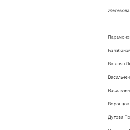
Железова
Парамонов
Балабанов
Ваганян Л
Васильчен
Васильчен
Воронцов
Дутова П