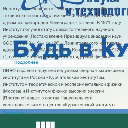
Институт был основан в 1956 году как филиал Физико-
технического института имени А.Ф. Иоффе АН СССР в
Аспирантура
одном из пригородов Ленинграда – Гатчине. В 1971 году
Институт получил статус самостоятельного научного
НИЦ «Курчатовский институт» - ПИЯФ осуществляет
учреждения (Постановление Президиума академии наук
обучение по образовательным программам высшего
СССР от 29.07.1971 № 728) – Ленинградского института
образования – программам подготовки научно-
ядерной физики (ЛИЯФ) им. Б.П. Константинова (с 1972
педагогических кадров в аспирантуре
г.), позже Петербургский институт ядерной физики
Подробнее
им. Б.П. Константинова (ПИЯФ, с 1992 г.). В 2011 году
ПИЯФ наравне с другими ведущими ядерно-физическими
институтами России - Курчатовским институтом,
Институтом теоретической и экспериментальной физики
(Москва) и Институтом физики высоких энергий
(Протвино) вошел в состав Национального
исследовательского центра «Курчатовский институт».
Подробнее
Новости науки