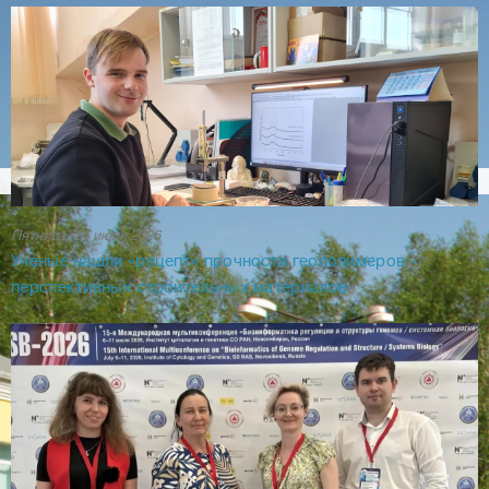
НИЦ «Курчатовский Институт» - ПИЯФ
НИЦ «Курчатовский институт» - ПИЯФ - один из крупнейш
России научных центров. Был основан в 1956 году. В 201
году ПИЯФ вошел в состав Национального
исследовательского центра «Курчатовский институт».
Подробнее
Пятница, 24 июля 2026
Ученые нашли «рецепт» прочности геополимеров ‒
перспективных строительных материалов