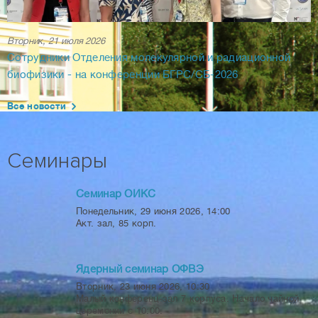
Вторник, 21 июля 2026
Сотрудники Отделения молекулярной и радиационной
биофизики - на конференции БГРС/СБ-2026
Все новости
Семинары
Семинар ОИКС
Пн
Понедельник, 29 июня 2026, 14:00
Акт. зал, 85 корп.
29.06
Ядерный семинар ОФВЭ
Вт
Вторник, 23 июня 2026, 10:30
Малый конференц-зал 7 корпуса. Начало чайной
23.06
церемонии с 10:00.