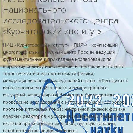
Национального
исследовательского центра
«Курчатовский институт»
НИЦ «Курчатовский институт» - ПИЯФ - крупнейший
многопрофильный научный центр России, ведущий
фундаментальные и прикладные исследования по
широкому спектру направлений, в том числе, в области
теоретической и математической физики;
междисциплинарных исследований в нано- и бионауках с
использованием нейтронного и синхротронного
излучений; молекулярной биологии и биомедицины;
проведение исследований с использованием нейтронов,
протонов и тяжелых ионов; нейтринной физике; физике
ядерных реакторов и ускорителей; ядерной медицине,
включая производство изотопов, лучевую терапию,
нанобиотехнологии для медицины.