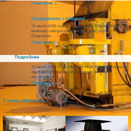
Подробнее
Запуск реактора ПИК – основная зада
Института
Поздравляем с юбилеем!
19 июля 2026 года отмечает свой Юбилей ведущий
В НИЦ «Курчатовский институт» - ПИЯФ готовится к ввод
инженер лаборатории физики кристаллов
эксплуатацию высокопоточный исследовательский реакт
Отделения...
ПИК, который, по экспертным оценкам, в ближайшие 20-
Подробнее
лет останется уникальным и самым мощным в мире.
Подробнее
Поздравляем с юбилеем!
15 июля 2026 года отмечает свой Юбилей старший
научный сотрудник лаборатории физики
элементарных...
Подробнее
К списку объявлений