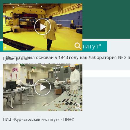
НИЦ "Курчатовский институт"
Институт был основан в 1943 году как Лаборатория № 2 
Циклотрон 80
руководством И.В. Курчатова
Подробнее
НИЦ «Курчатовский институт» - ПИЯФ