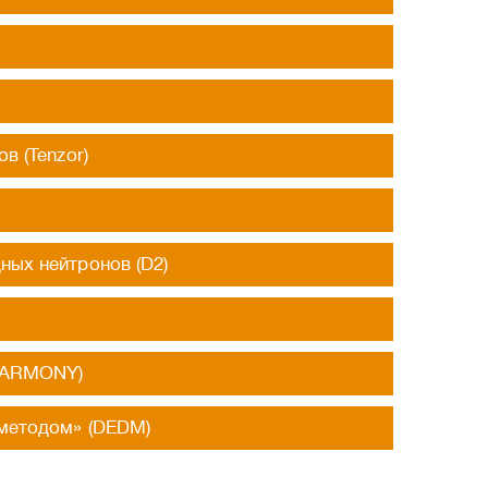
 (Tenzor)
ых нейтронов (D2)
(HARMONY)
методом» (DEDM)