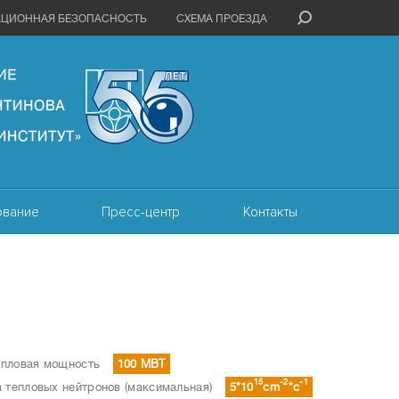
АЦИОННАЯ БЕЗОПАСНОСТЬ
СХЕМА ПРОЕЗДА
ование
Пресс-центр
Контакты
епловая мощность
100 МВТ
15
-2
-1
а тепловых нейтронов (максимальная)
5*10
cm
*c