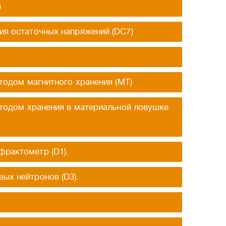
)
я остаточных напряжений (DC7)
тодом магнитного хранения (МТ)
етодом хранения в материальной ловушке
рактометр (D1).
ых нейтронов (D3).