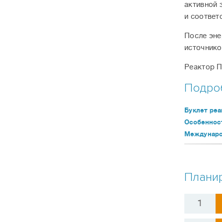
активной 
и соответ
После эне
источнико
Реактор П
Подро
Буклет реа
Особеннос
Междунаро
Планир