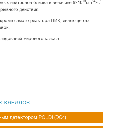
15
-2
-1
вых нейтронов близка к величине 5×10
сm
×с
ерывного действия.
т кроме самого реактора ПИК, являющегося
овок.
ледований мирового класса.
х каналов
ным детектором POLDI (DC4)