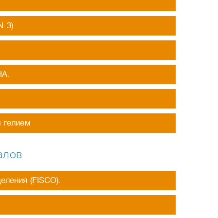
-3).
НА.
 гелием
алов
еления (FISCO).