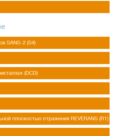
ле
в SANS-2 (S4)
исталлах (DCD)
ьной плоскостью отражения REVERANS (R1)