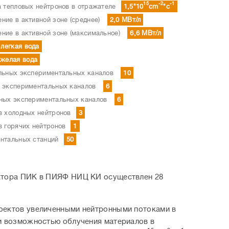
15
-2
-1
а тепловых нейтронов в отражателе
1,5*10
cm
*c
ние в активной зоне (среднее)
2,0 МВт/л
ние в активной зоне (максимальное)
6,6 МВт/л
легкая вода
яжелая вода
льных экспериментальных каналов
10
 экспериментальных каналов
6
ных экспериментальных каналов
6
в холодных нейтронов
3
в горячих нейтронов
1
нтальных станций
50
актора ПИК в ПИЯФ НИЦ КИ осуществлен 28
оектов увеличенными нейтронными потоками в
и возможностью облучения материалов в