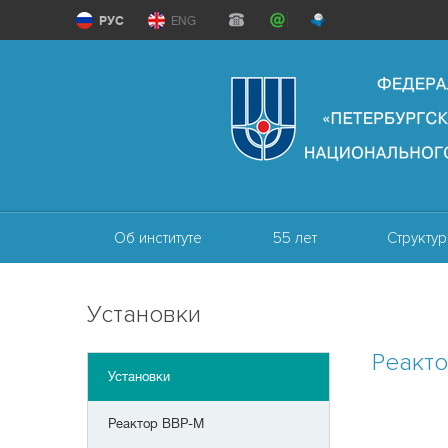
РУС
ENG
Об институте
55 лет
Структур
Установки
Реакт
Установки
Реактор ВВР-М