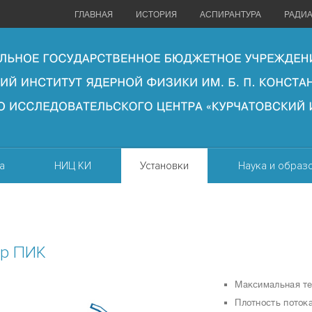
ГЛАВНАЯ
ИСТОРИЯ
АСПИРАНТУРА
РАДИ
а
НИЦ КИ
Установки
Наука и образ
ор ПИК
Максимальная т
Плотность поток