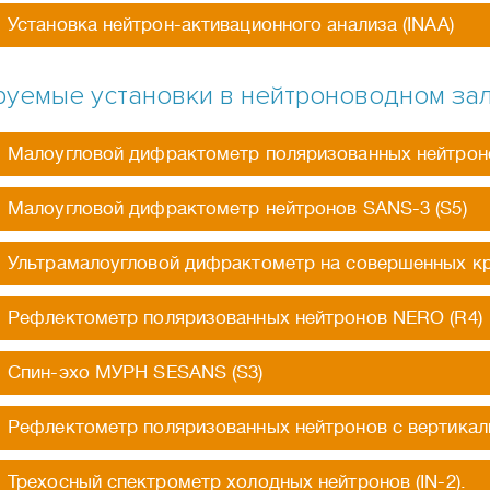
Установка нейтрон-активационного анализа (INAA)
уемые установки в нейтроноводном за
Малоугловой дифрактометр поляризованных нейтроно
Малоугловой дифрактометр нейтронов SANS-3 (S5)
Ультрамалоугловой дифрактометр на совершенных кр
Рефлектометр поляризованных нейтронов NERO (R4)
Спин-эхо МУРН SESANS (S3)
Рефлектометр поляризованных нейтронов с вертикал
Трехосный спектрометр холодных нейтронов (IN-2).