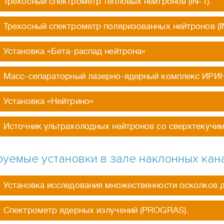
Трехосный спектрометр тепловых нейтронов (IN-1).
Трехосный спектрометр поляризованных нейтронов (IN
Установка «Бета-распад нейтрона»
Масс-сепараторный лазерно-ядерный комплекс ИРИ
Установка «Нейтрино»
Источник ультрахолодных нейтронов со сверхтекучим
уемые установки в зале наклонных кан
Установка исследования множественности осколков д
Спектрометр ядерных излучений (PROGRAS).