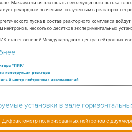
зоне. Максимальная плотность невозмущенного потока тепло
ствует рекордным значениям, полученным в реакторах непр
ргетического пуска в состав реакторного комплекса войду
м нейтронов, несколько десятков экспериментальных устан
ИК станет основой Международного центра нейтронных исс
бнее
ктора "ПИК"
ти конструкции реактора
дный центр нейтронных исследований
уемые установки в зале горизонтальны
Дифрактометр поляризованных нейтронов с двухмер