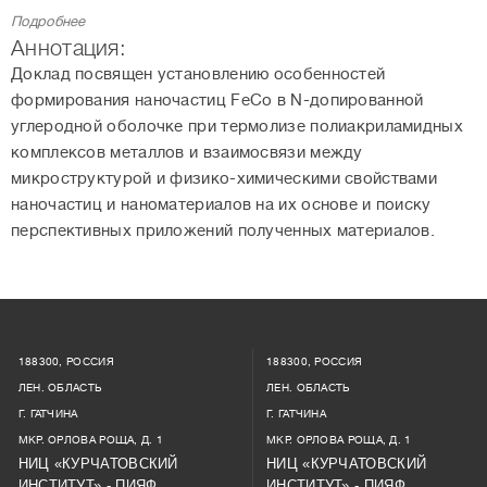
Подробнее
Аннотация:
Доклад посвящен установлению особенностей
формирования наночастиц FeCo в N-допированной
углеродной оболочке при термолизе полиакриламидных
комплексов металлов и взаимосвязи между
микроструктурой и физико-химическими свойствами
наночастиц и наноматериалов на их основе и поиску
перспективных приложений полученных материалов.
188300, РОССИЯ
188300, РОССИЯ
ЛЕН. ОБЛАСТЬ
ЛЕН. ОБЛАСТЬ
Г. ГАТЧИНА
Г. ГАТЧИНА
МКР. ОРЛОВА РОЩА, Д. 1
МКР. ОРЛОВА РОЩА, Д. 1
НИЦ «КУРЧАТОВСКИЙ
НИЦ «КУРЧАТОВСКИЙ
ИНСТИТУТ» - ПИЯФ
ИНСТИТУТ» - ПИЯФ