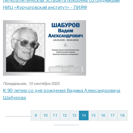
Легкоатлетическая эстафета покорена сотрудниками
НИЦ «Курчатовский институт» - ПИЯФ
Понедельник, 15 сентября 2025
К 90-летию со дня рождения Вадима Александровича
Шабурова
9
10
11
12
13
14
15
16
17
18