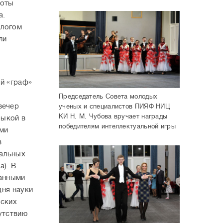
роты
а.
алогом
ли
и
й «граф»
Председатель Совета молодых
вечер
ученых и специалистов ПИЯФ НИЦ
КИ Н. М. Чубова вручает награды
зыкой в
победителям интеллектуальной игры
ми
в
нальных
а). В
канными
дня науки
нских
утствию