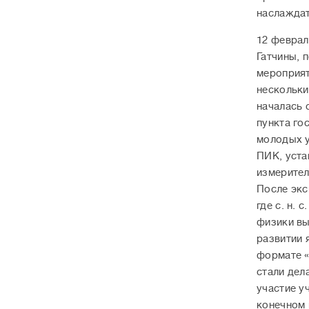
наслаждат
12 феврал
Гатчины, 
мероприят
нескольки
началась 
пункта го
молодых у
ПИК, уста
измерител
После экс
где с. н.
физики вы
развитии 
формате 
стали дел
участие у
конечном 