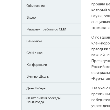
прошла це
Объявления
который в
науки, ос
Видео
специалис
торжестве
Регламент работы со СМИ
С поздрав
Семинары
член-корр
праздник 
СМИ о нас
важнейшей
Президент
Конференции
Российско
официаль
Зимние Школы
«Курчатов
На учёном
День Победы
премии им
80 лет снятия блокады
победител
Ленинграда
учрежденн