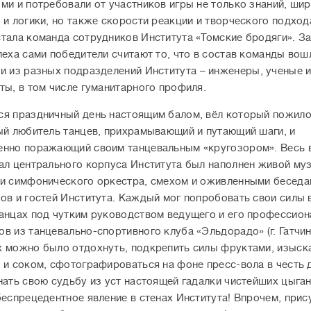
ми и потребовали от участников игры не только знаний, ши
 и логики, но также скорости реакции и творческого подход
тала команда сотрудников Института «Томские бродяги». З
пеха сами победители считают то, что в состав команды вош
и из разных подразделений Института
–
инженеры, ученые 
ты, в том числе гуманитарного профиля.
я праздничный день настоящим балом, вёл который пожило
ый любитель танцев, прихрамывающий и путающий шаги, и
нно поражающий своим танцевальным «кругозором». Весь 
ал центрального корпуса Института был наполнен живой му
и симфонического оркестра, смехом и оживленными беседа
ов и гостей Института. Каждый мог попробовать свои силы 
анцах под чутким руководством ведущего и его профессио
в из танцевально-спортивного клуба «Эльдорадо» (г. Гатчин
 можно было отдохнуть, подкрепить силы фруктами, изыс
 и соком, сфотографироваться на фоне пресс-вола в честь 
нать свою судьбу из уст настоящей гадалки чистейших цыга
беспрецедентное явление в стенах Института! Впрочем, прис