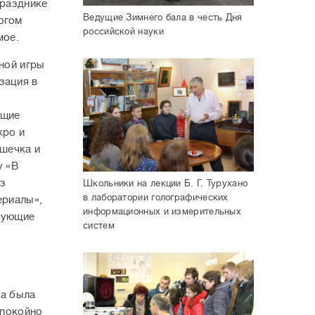
празднике
Ведущие Зимнего бала в честь Дня
огом
российской науки
мое.
ной игры
зация в
ющие
кро и
шечка и
у «В
ез
Школьники на лекции Б. Г. Турухано
в лаборатории голографических
ериалы»,
информационных и измерительных
твующие
систем
са была
спокойно