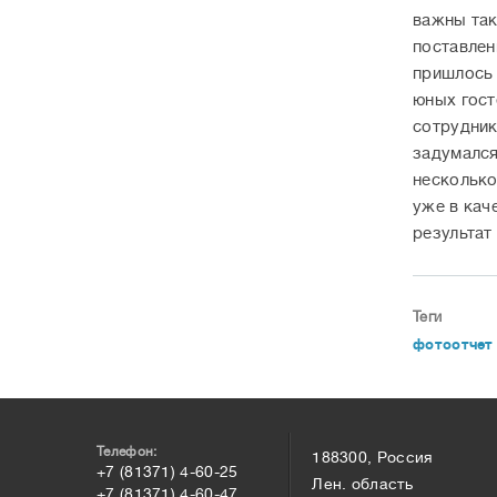
важны так
поставлен
пришлось 
юных гост
сотрудник
задумался
несколько
уже в кач
результат
Теги
фотоотчет
Телефон:
188300, Россия
+7 (81371) 4-60-25
Лен. область
+7 (81371) 4-60-47