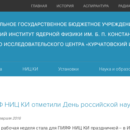
ГЛАВНАЯ
ИСТОРИЯ
АСПИРАНТУРА
РАДИ
а
НИЦ КИ
Установки
Наука и образ
 НИЦ КИ отметили День российской на
евраля 2016
 рабочая неделя стала для ПИЯФ НИЦ КИ праздничной
–
в И