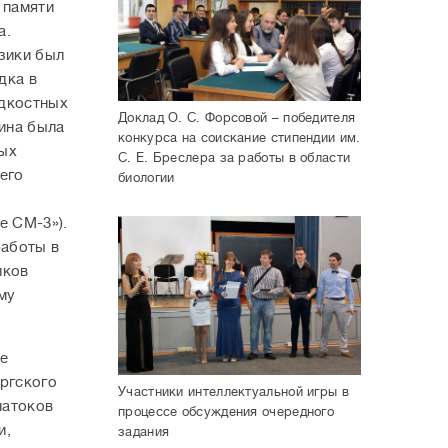
 памяти
а.
изики был
дка в
идкостных
Доклад О. С. Форсовой – победителя
кина была
конкурса на соискание стипендии им.
ных
С. Е. Бреслера за работы в области
его
биологии
е СМ-3»).
работы в
лков
му
те
ургского
Участники интеллектуальной игры в
натоков
процессе обсуждения очередного
и,
задания