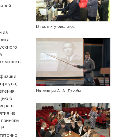
зырей.
а
В гостях у биологов
й из
зита
пускного
а
 комплекс
физики.
корпуса,
На лекции А. А. Дзюбы
еления
цию о
игра в
тия не
е приняли
 В
таточно,