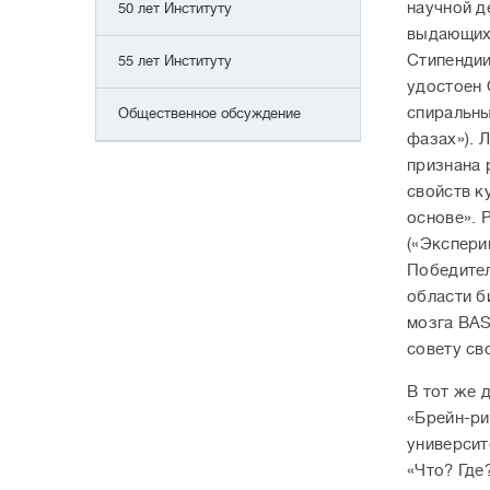
научной д
50 лет Институту
выдающихс
Стипендии
55 лет Институту
удостоен 
спиральны
Общественное обсуждение
фазах»). 
признана 
свойств к
основе». 
(«Экспери
Победител
области б
мозга BAS
совету св
В тот же 
«Брейн-ри
университ
«Что? Где