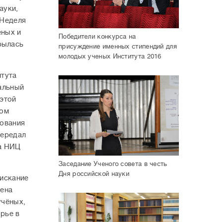
ауки,
 Неделя
еных и
Победители конкурса на
рылась
присуждение именных стипендий для
молодых ученых Института 2016
итута
альный
 этой
зом
нования
передал
а НИЦ
Заседание Ученого совета в честь
Дня российской науки
оискание
мена
учёных,
орье в