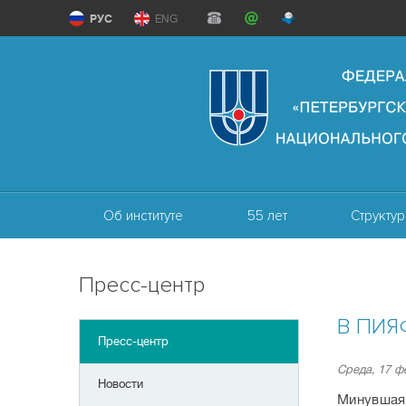
РУС
ENG
Об институте
55 лет
Структур
Пресс-центр
В ПИЯФ
Пресс-центр
Среда, 17 ф
Новости
Минувшая