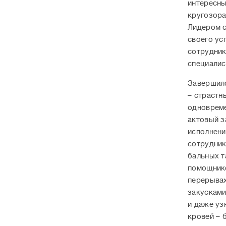
интересны
кругозора
Лидером с
своего ус
сотрудник
специалис
Завершилс
– страстн
одновреме
актовый з
исполнени
сотрудник
бальных т
помощнико
перерывах
закусками
и даже уз
кровей – 