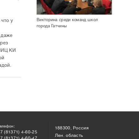
Викторина среди команд школ
 что у
города Гатчины
о даже
ерез
 НИЦ КИ
ой
адой.
елефон:
188300, Россия
7 (81371) 4-60-25
Лен. область
7 (81371) 4-60-47