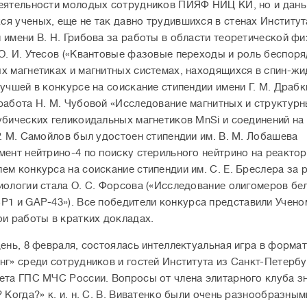
еятельности молодых сотрудников ПИЯФ НИЦ КИ, но и дань
я ученых, еще не так давно трудившихся в стенах Институт
 имени В. Н. Грибова за работы в области теоретической ф
О. И. Утесов («Квантовые фазовые переходы и роль беспоря
х магнетиках и магнитных системах, находящихся в спин-ж
Лучшей в конкурсе на соискание стипендии имени Г. М. Драб
работа Н. М. Чубовой «Исследование магнитных и структур
убических геликоидальных магнетиков MnSi и соединений на 
Р. М. Самойлов был удостоен стипендии им. В. М. Лобашева
мент нейтрино-4 по поиску стерильного нейтрино на реактор
ем конкурса на соискание стипендии им. С. Е. Бреслера за 
иологии стала О. С. Форсова («Исследование олигомеров бе
P1 и GAP-43
»
). Все победители конкурса представили Учено
ои работы в кратких докладах.
день, 8 февраля, состоялась интеллектуальная игра в форма
нг» среди сотрудников и гостей Института из Санкт-Петерб
ета ГПС МЧС России. Вопросы от члена элитарного клуба з
? Когда?» к. и. н. С. В. Виватенко были очень разнообразным