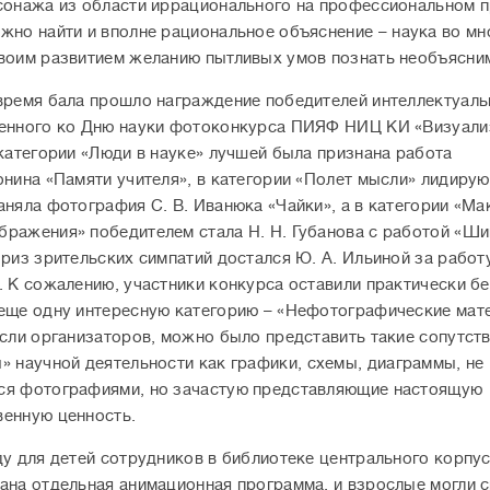
сонажа из области иррационального на профессиональном 
жно найти и вполне рациональное объяснение
–
наука во мн
воим развитием желанию пытливых умов познать необъясни
время бала прошло награждение победителей интеллектуаль
енного ко Дню науки фотоконкурса ПИЯФ НИЦ КИ «Визуали
 категории «Люди в науке» лучшей была признана работа
онина «Памяти учителя», в категории «Полет мысли» лидиру
аняла фотография С. В. Иванюка «Чайки», а в категории «Ма
ражения» победителем стала Н. Н. Губанова с работой «Ши
Приз зрительских симпатий достался Ю. А. Ильиной за работ
. К сожалению, участники конкурса оставили практически б
еще одну интересную категорию – «Нефотографические мат
ысли организаторов, можно было представить такие сопутс
ы
»
научной деятельности как графики, схемы, диаграммы, не
ся фотографиями, но зачастую представляющие настоящую
енную ценность.
ду для детей сотрудников в библиотеке центрального корпу
ана отдельная анимационная программа, и взрослые могли 