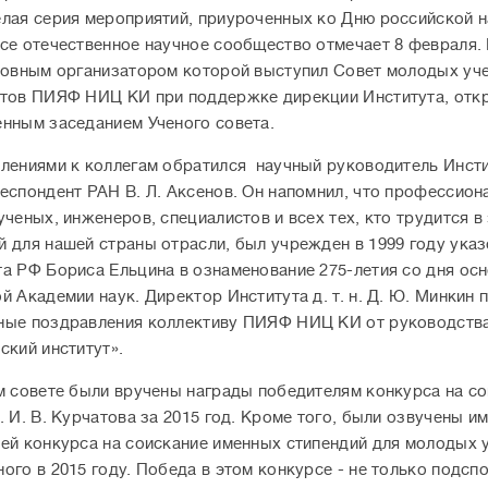
лая серия мероприятий, приуроченных ко Дню российской н
се отечественное научное сообщество отмечает 8 февраля.
новным организатором которой выступил Совет молодых уч
тов ПИЯФ НИЦ КИ при поддержке дирекции Института, отк
нным заседанием Ученого совета.
лениями к коллегам обратился научный руководитель Инст
еспондент РАН В. Л. Аксенов. Он напомнил, что профессион
ученых, инженеров, специалистов и всех тех, кто трудится в
 для нашей страны отрасли, был учрежден в 1999 году ука
а РФ Бориса Ельцина в ознаменование 275-летия со дня ос
й Академии наук. Директор Института д. т. н. Д. Ю. Минкин 
ные поздравления коллективу ПИЯФ НИЦ КИ от руководств
ский институт
»
.
 совете были вручены награды победителям конкурса на с
. И. В. Курчатова за 2015 год. Кроме того, были озвучены и
ей конкурса на соискание именных стипендий для молодых 
ого в 2015 году. Победа в этом конкурсе - не только подсп