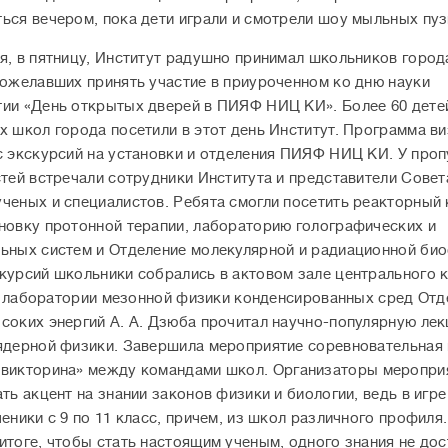
ься вечером, пока дети играли и смотрели шоу мыльных пу
я, в пятницу, Институт радушно принимал школьников город
пожелавших принять участие в приуроченном ко дню науки
ии «День открытых дверей в ПИЯФ НИЦ КИ». Более 60 дете
х школ города посетили в этот день Институт. Программа ви
с экскурсий на установки и отделения ПИЯФ НИЦ КИ. У про
стей встречали сотрудники Института и представители Совет
ченых и специалистов. Ребята смогли посетить реакторный
новку протонной терапии, лабораторию голографических и
ьных систем и Отделение молекулярной и радиационной био
курсий школьники собрались в актовом зале центрального 
 с. лаборатории мезонной физики конденсированных сред Отд
соких энергий А. А. Дзюба прочитал научно-популярную лек
ядерной физики. Завершила мероприятие соревновательная 
«викторина
»
между командами школ. Организаторы мероприя
ать акцент на знании законов физики и биологии, ведь в игр
ченики с 9 по 11 класс, причем, из школ различного профиля.
итоге, чтобы стать настоящим ученым, одного знания не дос