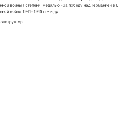
нной войны I степени, медалью «За победу над Германией в 
ной войне 1941–1945 гг.» и др.
онструктор.