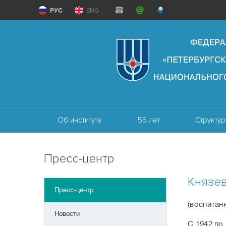
РУС
ENG
Об институте
55 лет
Структур
Пресс-центр
Князе
Пресс-центр
(воспитанн
Новости
С 1942 по