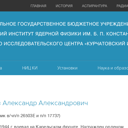
ГЛАВНАЯ
ИСТОРИЯ
АСПИРАНТУРА
РАДИ
а
НИЦ КИ
Установки
Наука и образ
в Александр Александрович
ик в/чп/п 26503Е и п/п 17737)
 1944 г. воевал на Карельском фронте. Награжден орденом