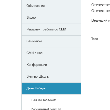
Отечестве
Объявления
Отечествен
Видео
Ведущий к
Регламент работы со СМИ
Теги
Семинары
СМИ о нас
Конференции
Зимние Школы
День Победы
Помним! Гордимся!
Бессмертный полк НИЦ