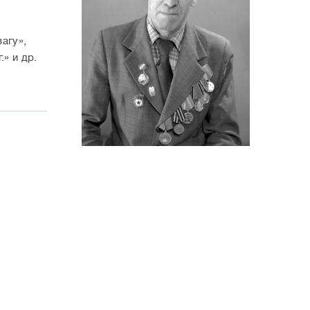
агу»,
» и др.