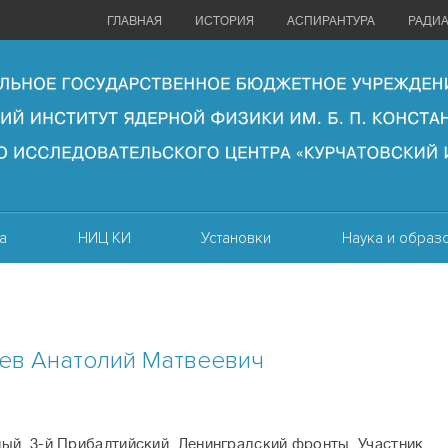
ГЛАВНАЯ
ИСТОРИЯ
АСПИРАНТУРА
РАДИ
а
НИЦ КИ
Установки
Наука и образ
ев Анатолий Матвеевич
ый, 3-й Прибалтийский, Ленинградский фронты. Участник