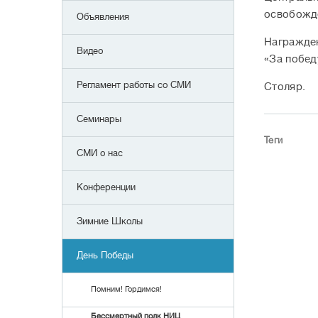
освобожде
Объявления
Награжден
Видео
«За побед
Регламент работы со СМИ
Столяр.
Семинары
Теги
СМИ о нас
Конференции
Зимние Школы
День Победы
Помним! Гордимся!
Бессмертный полк НИЦ