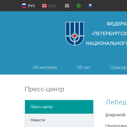
РУС
ENG
Об институте
55 лет
Структур
Пресс-центр
Лебед
Пресс-центр
(рядовой)
Новости
Центральн