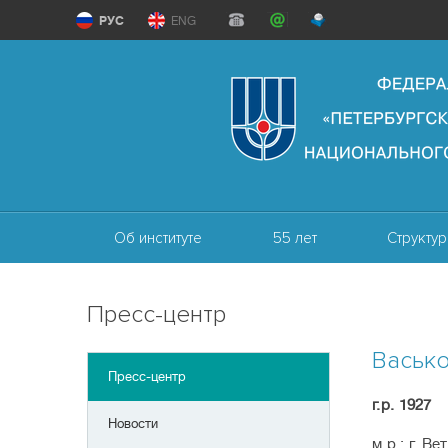
РУС
ENG
Об институте
55 лет
Структур
Пресс-центр
Васьк
Пресс-центр
г.р. 1927
Новости
м.р.: г. В