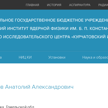
ГЛАВНАЯ
ИСТОРИЯ
АСПИРАНТУРА
РАДИ
а
НИЦ КИ
Установки
Наука и образ
ов Анатолий Александрович
етка, Гомельской обл.