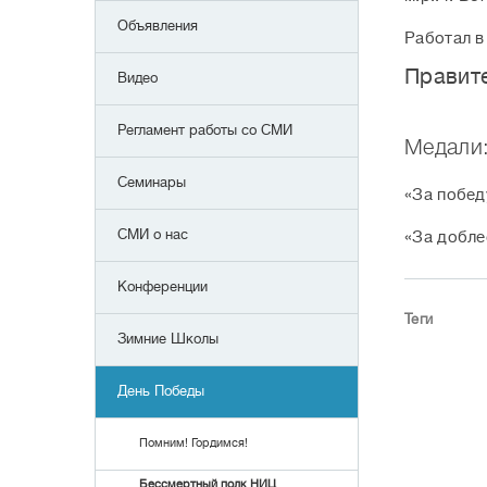
Объявления
Работал в
Правит
Видео
Регламент работы со СМИ
Медали
Семинары
«За побед
СМИ о нас
«За добле
Конференции
Теги
Зимние Школы
День Победы
Помним! Гордимся!
Бессмертный полк НИЦ