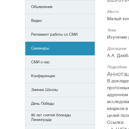
2023-01-24
Объявления
Место
Малый кон
Видео
Тема
Регламент работы со СМИ
Изучение 
Семинары
Докладчик
А.А. Дзюб
СМИ о нас
Подробнее
Аннота
Конференции
В докладе
протонных
Зимние Школы
адронном 
исследова
День Победы
кварков в
80 лет снятия блокады
целей поз
Ленинграда
Ссылки: