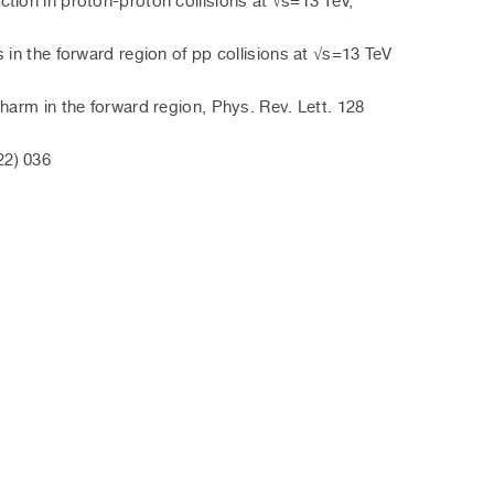
ion in proton-proton collisions at √s=13 TeV,
n the forward region of pp collisions at √s=13 TeV
arm in the forward region, Phys. Rev. Lett. 128
2) 036