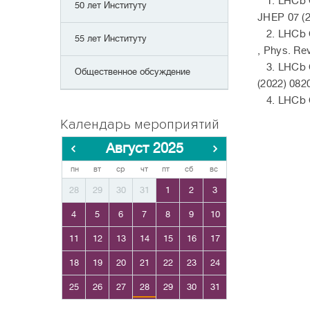
1. LHCb Co
50 лет Институту
JHEP 07 (2
2. LHCb Co
55 лет Институту
, Phys. Rev
3. LHCb Co
Общественное обсуждение
(2022) 082
4. LHCb C
Календарь мероприятий
Август 2025
пн
вт
ср
чт
пт
сб
вс
28
29
30
31
1
2
3
4
5
6
7
8
9
10
11
12
13
14
15
16
17
18
19
20
21
22
23
24
25
26
27
28
29
30
31