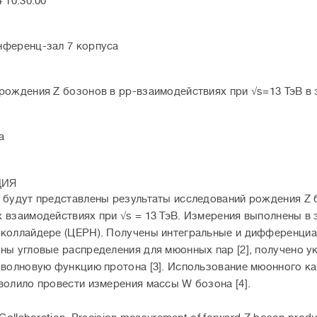
 10:30:00
ференц-зал 7 корпуса
рождения Z бозонов в рр-взаимодействиях при √s=13 ТэВ в
а
ция
 будут представлены результаты исследований рождения Z б
 взаимодействиях при √s = 13 ТэВ. Измерения выполнены в
коллайдере (ЦЕРН). Получены интегральные и дифференциал
ны угловые распределения для мюонных пар [2], получено 
 волновую функцию протона [3]. Использование мюонного к
волило провести измерения массы W бозона [4].