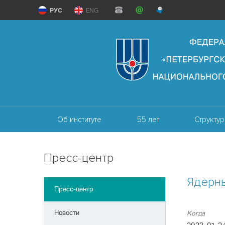
РУС
ENG
Об институте
55 лет
Структур
Пресс-центр
Ядерн
Пресс-центр
Новости
Когда