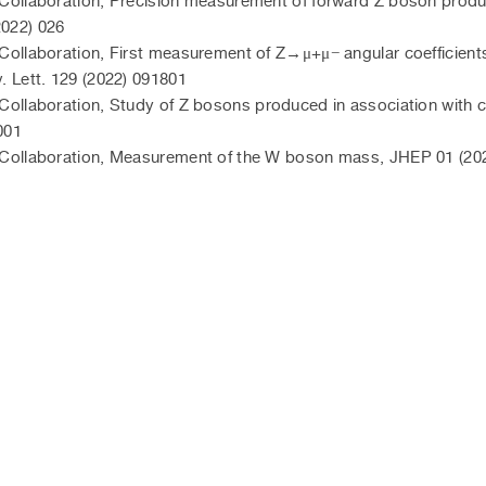
llaboration, Precision measurement of forward Z boson product
022) 026
llaboration, First measurement of Z→μ+μ− angular coefficients i
. Lett. 129 (2022) 091801
llaboration, Study of Z bosons produced in association with ch
001
ollaboration, Measurement of the W boson mass, JHEP 01 (202