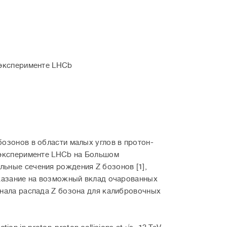
 эксперименте LHCb
озонов в области малых углов в протон-
 эксперименте LHCb на Большом
ьные сечения рождения Z бозонов [1],
указание на возможный вклад очарованных
анала распада Z бозона для калибровочных