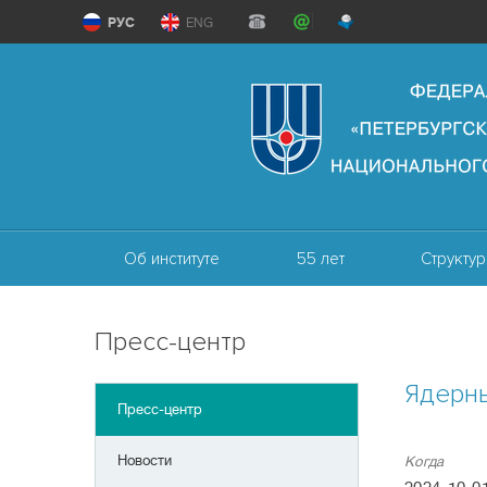
РУС
ENG
Об институте
55 лет
Структур
Пресс-центр
Ядерн
Пресс-центр
Новости
Когда