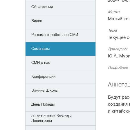
2024-10-01
Объявления
Место
Малый кон
Видео
Тема
Регламент работы со СМИ
Текущее с
Семинары
Докладчик
Ю.А. Мури
СМИ о нас
Подробнее
Конференции
Аннотац
Зимние Школы
Будут рас
создания 
День Победы
и китайск
80 лет снятия блокады
Ленинграда