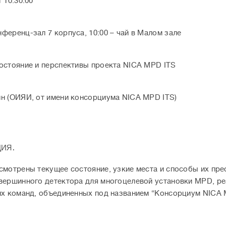
 10:30:00
ференц-зал 7 корпуса, 10:00 – чай в Малом зале
остояние и перспективы проекта NICA MPD ITS
н (ОИЯИ, от имени консорциума NICA MPD ITS)
ия.
смотрены текущее состояние, узкие места и способы их пре
вершинного детектора для многоцелевой установки MPD, р
их команд, объединенных под названием “Консорциум NICA 