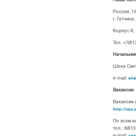
Россия, 1
г. Гатчин
Корпус 8, 
Тел. +7(81
Начальник
Шека Свет
e-mail:
she
Вакансии
Вакансии 
http://cpp.
По всем в
тел.: 8(813
e-mail:
cpp