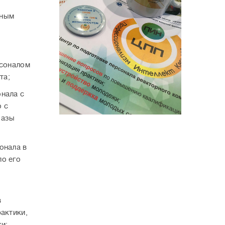
нным
рсоналом
та;
нала с
 с
базы
онала в
по его
в
актики,
ки;