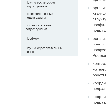
Научно-технические
подразделения
органи
квалиф
Производственные
подразделения
структ
профил
Вспомогательные
подразделения
подраз
Профком
органи
подгот
Научно-образовательный
профес
центр
Ростех
контро
матери
работн
коорди
подраз
коорди
подраз