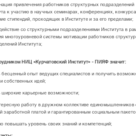
нация привлечения работников структурных подразделений
та к участию в научных семинарах, конференциях, конкурса
ие стипендий, проходящих в Институте и за его пределами;
действие со структурными подразделениями Института в ра
ия многоуровневой системы мотивации работников структу
делений Института;
рудником НИЦ «Курчатовский Институт» - ПИЯФ значит:
ь бесценный опыт ведущих специалистов и получить возмож
и собственных идей;
ь широкие карьерные возможности;
нтересную работу в дружном коллективе единомышленников 
й заработной платой и гарантированным социальным пакето
но повышать уровень своих знаний и компетенций;
акты: