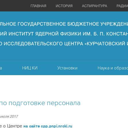
ГЛАВНАЯ
ИСТОРИЯ
АСПИРАНТУРА
РАДИ
а
НИЦ КИ
Установки
Наука и образ
по подготовке персонала
 июля 2017
е о Центре
на сайте cpp.pnpi.nrcki.ru