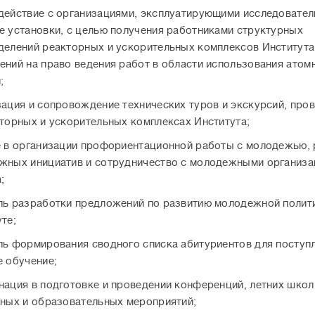
действие с организациями, эксплуатирующими исследовател
е установки, с целью получения работниками структурных
делений реакторных и ускорительных комплексов Института
ений на право ведения работ в области использования атом
;
зация и сопровождение технических туров и экскурсий, про
кторных и ускорительных комплексах Института;
е в организации профориентационной работы с молодежью, 
жных инициатив и сотрудничество с молодежными организ
;
ль разработки предложений по развитию молодежной полит
те;
ль формирования сводного списка абитуриентов для поступл
е обучение;
нация в подготовке и проведении конференций, летних школ
рных и образовательных мероприятий;