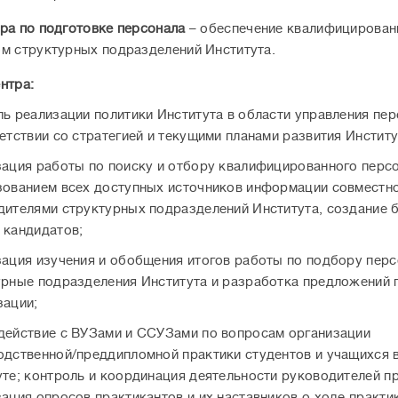
ра по подготовке персонала
– обеспечение квалифицирова
м структурных подразделений Института.
нтра:
ль реализации политики Института в области управления пе
етствии со стратегией и текущими планами развития Институ
зация работы по поиску и отбору квалифицированного персо
зованием всех доступных источников информации совместно
дителями структурных подразделений Института, создание 
 кандидатов;
зация изучения и обобщения итогов работы по подбору перс
урные подразделения Института и разработка предложений 
зации;
действие с ВУЗами и ССУЗами по вопросам организации
одственной/преддипломной практики студентов и учащихся 
те; контроль и координация деятельности руководителей пр
ация опросов практикантов и их наставников о ходе практи