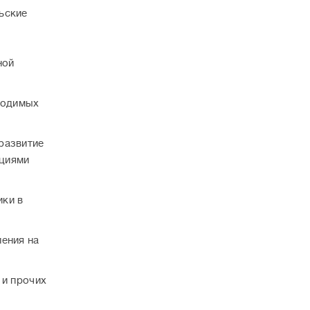
ьские
ной
водимых
развитие
ациями
ики в
ения на
 и прочих