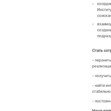
коорди
Институ
соискан
взаимо
создан
подраз
Стать сот
- перенят
реализаци
- получит
- найти и
стабильно
- постоян
Наши конт