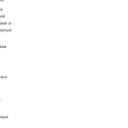
ия
лей
вня и
турных
мам
ных
х
рных