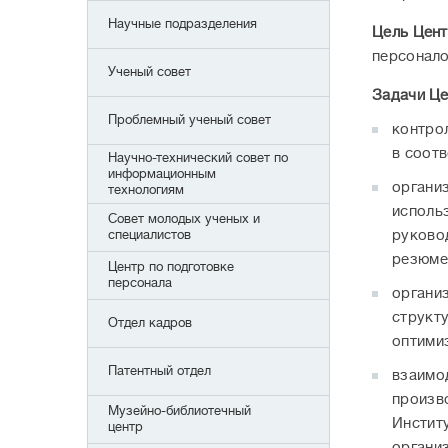
Научные подразделения
Цель Цент
персонало
Ученый совет
Задачи Це
Проблемный ученый совет
контро
в соотв
Научно-технический совет по
информационным
органи
технологиям
исполь
Совет молодых ученых и
специалистов
руково
резюме
Центр по подготовке
персонала
органи
структ
Отдел кадров
оптими
Патентный отдел
взаимо
произв
Музейно-библиотечный
Институ
центр
организ