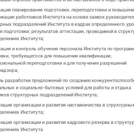
зация планирования подготовки, переподготовки и повышен
икации работников Института на основе заявок руководите
урных подразделений Института в кадрах определенного уро
я подготовки; результатов аттестации, проводимой в струк
делениях Института;
зация и контроль обучения персонала Института по програм
овки, требующегося для повышения квалификации,
сиональной переподготовки и для получения разрешений
надзора;
ль разработки предложений по созданию конкурентоспособ
альных и социально-бытовых условий для работы и отдыха
иков структурных подразделений Института;
нация организации и развития наставничества в структурны
делениях Института;
нация организации и развития кадрового резерва в структу
делениях Института