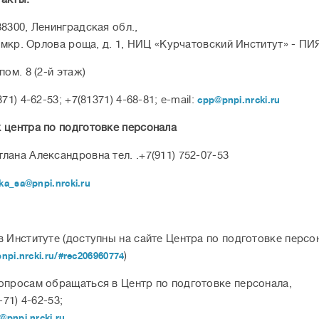
88300, Ленинградская обл.,
а, мкр. Орлова роща, д. 1, НИЦ «Курчатовский Институт» - П
пом. 8 (2-й этаж)
371) 4-62-53; +7(81371) 4-68-81; e-mail:
cpp@pnpi.nrcki.ru
 центра по подготовке персонала
лана Александровна тел. .+7(911) 752-07-53
ka_sa@pnpi.nrcki.ru
в Институте (доступны на сайте Центра по подготовке персо
)
pnpi.nrcki.ru/#rec206960774
опросам обращаться в Центр по подготовке персонала,
-71) 4-62-53;
@pnpi.nrcki.ru