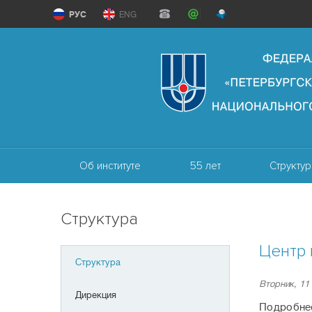
РУС
ENG
Об институте
55 лет
Структур
Структура
Центр 
Структура
Вторник, 11
Дирекция
Подробне