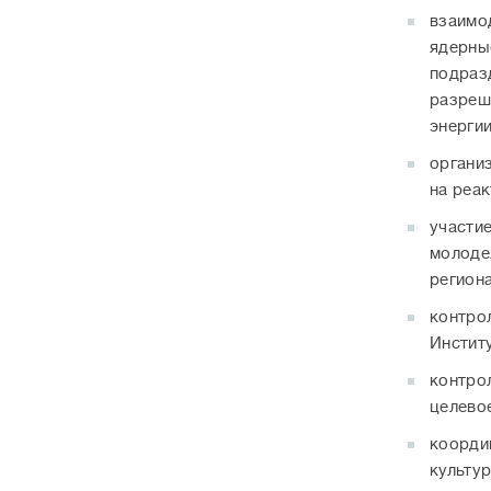
взаимо
ядерны
подраз
разреш
энергии
органи
на реа
участи
молоде
региона
контро
Институ
контро
целево
коорди
культу