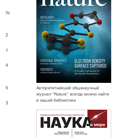
№
2
1
4
5
Авторитетнейший общенаучный
журнал “Nature” всегда можно найти
в нашей библиотеке
3