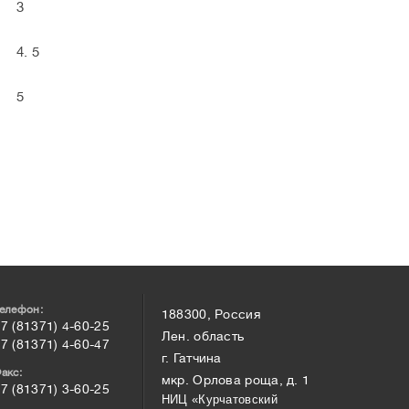
3
4. 5
5
елефон:
188300, Россия
7 (81371) 4-60-25
Лен. область
7 (81371) 4-60-47
г. Гатчина
акс:
мкр. Орлова роща, д. 1
7 (81371) 3-60-25
НИЦ «Курчатовский