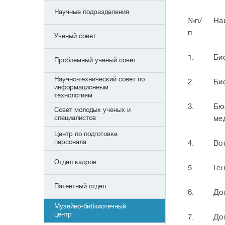
Научные подразделения
№п/
На
п
Ученый совет
1.
Би
Проблемный ученый совет
Научно-технический совет по
2.
Би
информационным
технологиям
3.
Бю
Совет молодых ученых и
специалистов
ме
Центр по подготовке
персонала
4.
Во
Отдел кадров
5.
Ге
Патентный отдел
6.
До
Музейно-библиотечный
центр
7.
До