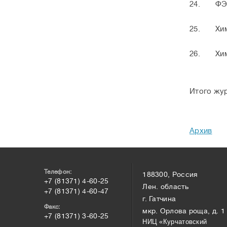
24.
ФЭ
25.
Хи
26.
Хи
Итого жур
Архив
Телефон:
188300, Россия
+7 (81371) 4-60-25
Лен. область
+7 (81371) 4-60-47
г. Гатчина
Факс:
мкр. Орлова роща, д. 1
+7 (81371) 3-60-25
НИЦ «Курчатовский