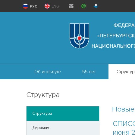
РУС
ENG
Об институте
55 лет
Структур
Структура
Новые
Структура
СПИСО
Дирекция
июня 