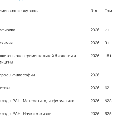
именование журнала
Год
Том
офизика
2026
71
охимия
2026
91
ллетень экспериментальной биологии и
2026
181
дицины
просы философии
2026
нетика
2026
62
клады РАН. Математика, информатика…
2026
528
клады РАН. Науки о жизни
2025
525