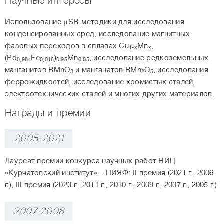
Научные интересы
Использование µSR-методики для исследования
конденсированных сред, исследование магнитных
фазовых переходов в сплавах Cu
Mn
,
1-x
x
(Pd
Fe
)
Mn
, исследование редкоземельных
0,984
0,016
0,95
0,05
манганитов RMnO
и манганатов RMn
O
, исследования
3
2
5
феррожидкостей, исследование хромистых сталей,
электротехнических сталей и многих других материалов.
Награды и премии
2005-2021
Лауреат премии конкурса научных работ НИЦ
«Курчатовский институт» – ПИЯФ: II премия (2021 г., 2006
г.), III премия (2020 г., 2011 г., 2010 г., 2009 г., 2007 г., 2005 г.)
2007-2008