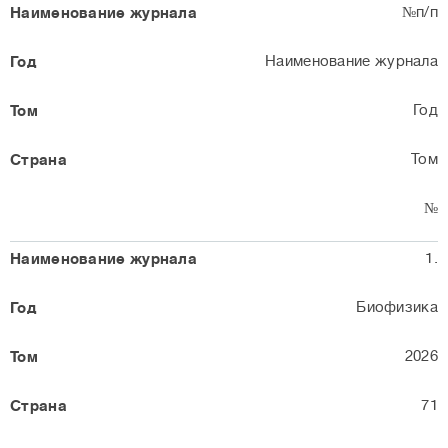
№п/п
Наименование журнала
Год
Том
№
1.
Биофизика
2026
71