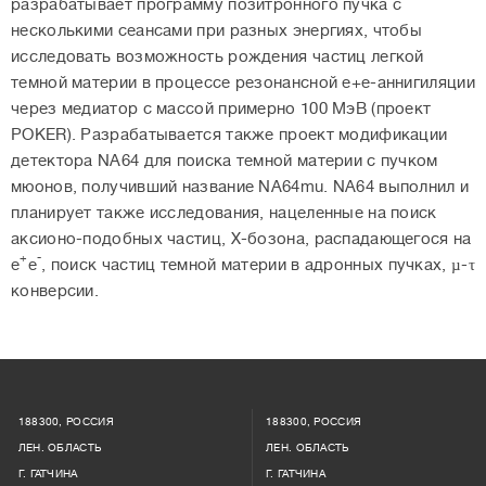
разрабатывает программу позитронного пучка с
несколькими сеансами при разных энергиях, чтобы
исследовать возможность рождения частиц легкой
темной материи в процессе резонансной e+e-аннигиляции
через медиатор с массой примерно 100 МэВ (проект
POKER). Разрабатывается также проект модификации
детектора NA64 для поиска темной материи с пучком
мюонов, получивший название NA64mu. NA64 выполнил и
планирует также исследования, нацеленные на поиск
аксионо-подобных частиц, X-бозона, распадающегося на
+
-
е
е
, поиск частиц темной материи в адронных пучках, µ-τ
конверсии.
188300, РОССИЯ
188300, РОССИЯ
ЛЕН. ОБЛАСТЬ
ЛЕН. ОБЛАСТЬ
Г. ГАТЧИНА
Г. ГАТЧИНА