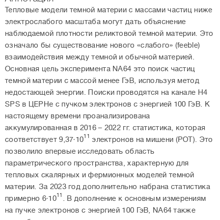
Тепловые модели темной материи с массами частиц ниже
электрослабого масштаба могут дать объяснение
наблюдаемой плотности реликтовой темной материи. Это
означало бы существование нового «слабого» (feeble)
взаимодействия между темной и обычной материей.
Основная цель эксперимента NA64 это поиск частиц
темной материи с массой менее ГэВ, используя метод
недостающей энергии. Поиски проводятся на канале H4
SPS в ЦЕРНе с пучком электронов с энергией 100 ГэВ. К
настоящему времени проанализирована
аккумулированная в 2016 – 2022 гг. статистика, которая
11
соответствует 9,37∙10
электронов на мишени (РOT). Это
позволило впервые исследовать область
параметрического пространства, характерную для
тепловых скалярных и фермионных моделей темной
материи. За 2023 год дополнительно набрана статистика
11
примерно 6∙10
. В дополнение к основным измерениям
на пучке электронов с энергией 100 ГэВ, NA64 также