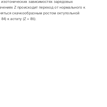
в изотонических зависимостях зарядовых
значениях Z происходит переход от нормального к
сняться скачкообразным ростом октупольной
4) к астату (Z = 85).