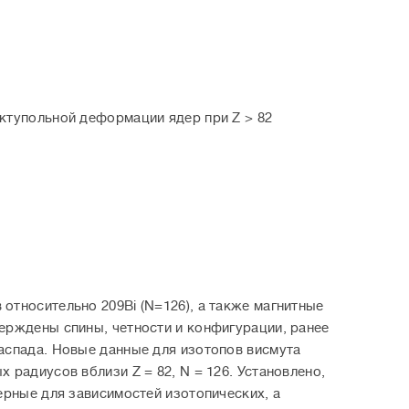
ктупольной деформации ядер при Z > 82
тносительно 209Bi (N=126), а также магнитные
ерждены спины, четности и конфигурации, ранее
аспада. Новые данные для изотопов висмута
радиусов вблизи Z = 82, N = 126. Установлено,
ерные для зависимостей изотопических, а