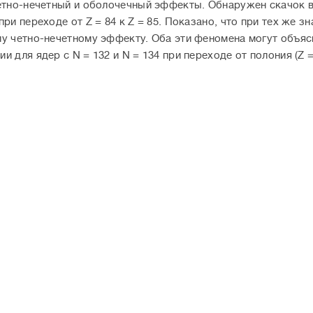
етно-нечетный и оболочечный эффекты. Обнаружен скачок 
при переходе от Z = 84 к Z = 85. Показано, что при тех же 
у четно-нечетному эффекту. Оба эти феномена могут объя
 для ядер с N = 132 и N = 134 при переходе от полония (Z = 8