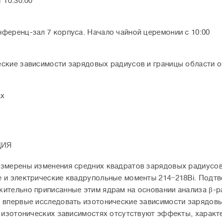
 10:30:00
ференц-зал 7 корпуса. Начало чайной церемонии с 10:00
ские зависимости зарядовых радиусов и границы области о
ах
ция
змерены изменения средних квадратов зарядовых радиусов о
 и электрические квадрупольные моменты 214−218Bi. Подтв
ительно приписанные этим ядрам на основании анализа β-р
 впервые исследовать изотонические зависимости зарядовых 
х изотонических зависимостях отсутствуют эффекты, характ