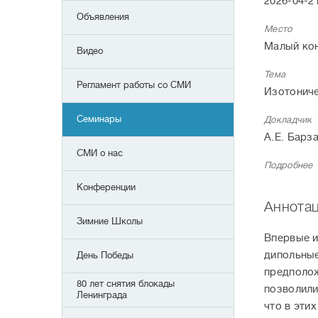
2026-04-21
Объявления
Место
Малый кон
Видео
Тема
Регламент работы со СМИ
Изотониче
Семинары
Докладчик
А.Е. Барз
СМИ о нас
Подробнее
Конференции
Аннота
Зимние Школы
Впервые и
дипольные
День Победы
предполож
80 лет снятия блокады
позволили
Ленинграда
что в эти