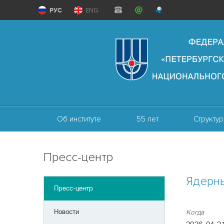
РУС
ENG
Об институте
55 лет
Структур
Пресс-центр
Ядерн
Пресс-центр
Новости
Когда