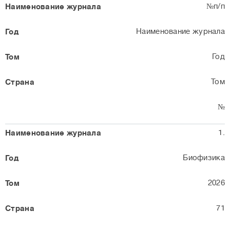
№п/п
Наименование журнала
Год
Том
№
1.
Биофизика
2026
71