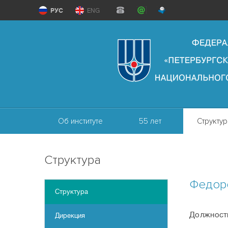
РУС
ENG
Об институте
55 лет
Структур
Структура
Федор
Структура
Должност
Дирекция