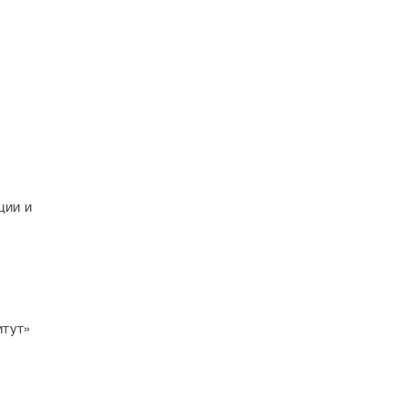
ции и
итут»