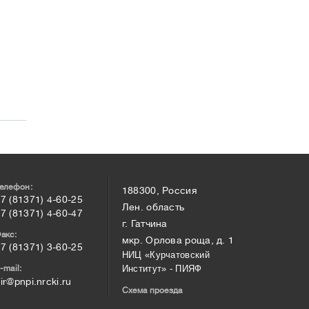
елефон:
188300, Россия
7 (81371) 4-60-25
Лен. область
7 (81371) 4-60-47
г. Гатчина
акс:
мкр. Орлова роща, д. 1
7 (81371) 3-60-25
НИЦ «Курчатовский
-mail:
Институт» - ПИЯФ
ir@pnpi.nrcki.ru
Схема проезда