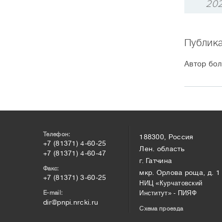
20
Публик
Автор бол
Телефон:
188300, Россия
+7 (81371) 4-60-25
Лен. область
+7 (81371) 4-60-47
г. Гатчина
Факс:
мкр. Орлова роща, д. 1
+7 (81371) 3-60-25
НИЦ «Курчатовский
E-mail:
Институт» - ПИЯФ
dir@pnpi.nrcki.ru
Схема проезда