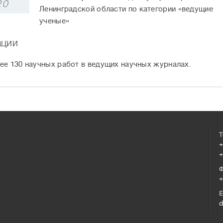
20
Ленинградской области по категории «ведущие
ученые»
ации
ее 130 научных работ в ведущих научных журналах.
Т
+
+
Ф
+
E
d