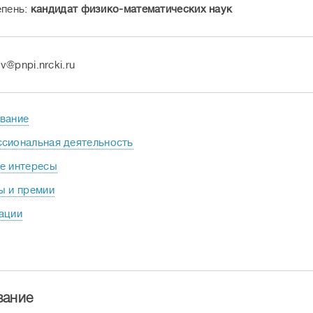
епень:
кандидат физико-математических наук
v@pnpi.nrcki.ru
вание
сиональная деятельность
е интересы
ы и премии
ации
вание