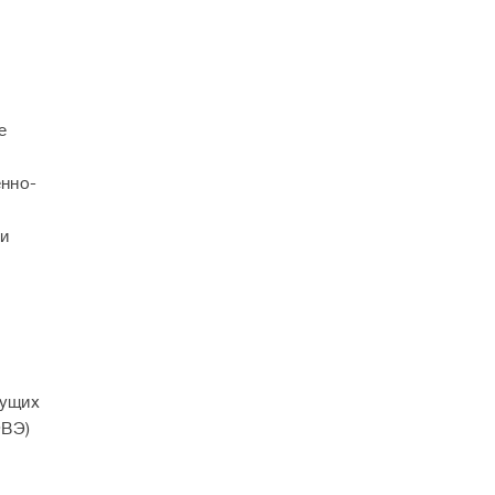
е
нно-
 и
вущих
ФВЭ)