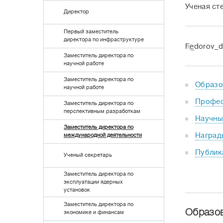
Ученая ст
Директор
Первый заместитель
директора по инфраструктуре
Fedorov_d
Заместитель директора по
научной работе
Заместитель директора по
Образо
научной работе
Профес
Заместитель директора по
перспективным разработкам
Научны
Заместитель директора по
Наград
международной деятельности
Публик
Ученый секретарь
Заместитель директора по
эксплуатации ядерных
установок
Заместитель директора по
Образо
экономике и финансам