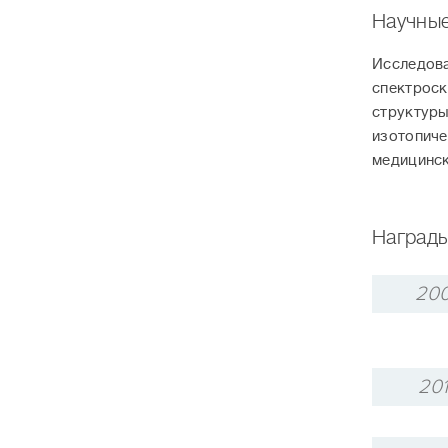
Научные
Исследова
спектроск
структуры
изотопиче
медицинск
Награды
20
20